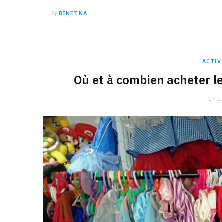
By
BINETNA
ACTIV
Où et à combien acheter l
17 J