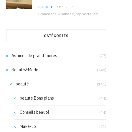
CULTURE
7 MAI 2026
Francesca Albanese, rapporteuse spéciale de l’ONU sur les territoires palestiniens occupés, était à Tunis pour…
CATÉGORIES
Astuces de grand-mères
(77)
Beauté&Mode
(248)
beauté
(141)
beauté Bons plans
(44)
Conseils beauté
(44)
Make-up
(21)