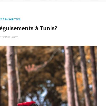
ITÉS&SORTIES
éguisements à Tunis?
CTOBRE 2021
CHARGE MENTALE
Stress après le travail :
comment relâcher la pression
9 JANVIER 2026