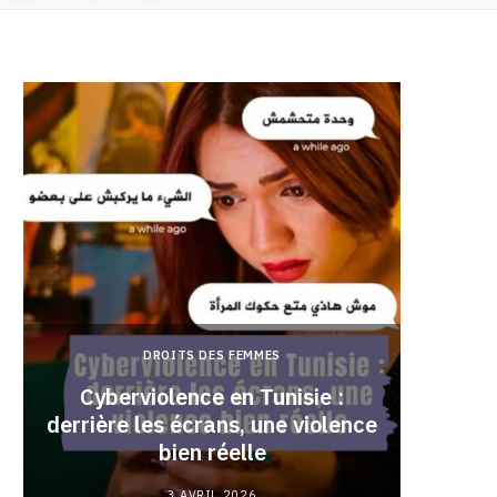
DROITS DES FEMMES
Cyberviolence en Tunisie :
derrière les écrans, une violence
Pourqu
bien réelle
3 AVRIL 2026