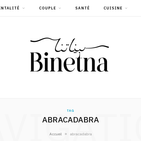
ENTALITÉ
COUPLE
SANTÉ
CUISINE
VIGAT
TAG
ABRACADABRA
»
Accueil
abracadabra