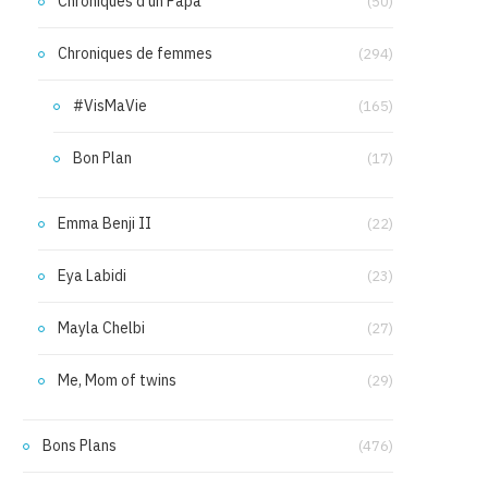
Chroniques d'un Papa
(50)
Chroniques de femmes
(294)
#VisMaVie
(165)
Bon Plan
(17)
Emma Benji II
(22)
Eya Labidi
(23)
Mayla Chelbi
(27)
Me, Mom of twins
(29)
Bons Plans
(476)