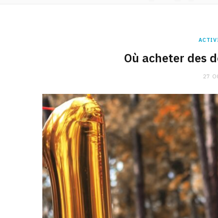
ACTIV
Où acheter des d
27 O