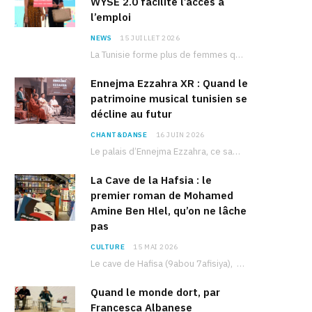
WYSE 2.0 facilite l’accès à
l’emploi
NEWS
15 JUILLET 2026
La Tunisie forme plus de femmes que d’hommes dans les filières scientifiques. Pourtant, pour beaucoup…
Ennejma Ezzahra XR : Quand le
patrimoine musical tunisien se
décline au futur
CHANT&DANSE
16 JUIN 2026
Le palais d’Ennejma Ezzahra, ce sanctuaire de la musique tunisienne et méditerranéenne construit par le…
La Cave de la Hafsia : le
premier roman de Mohamed
Amine Ben Hlel, qu’on ne lâche
pas
CULTURE
15 MAI 2026
Le cave de Hafisa (9abou 7afisiya), premier roman du journaliste tunisien Mohamed Amine Ben Hlel,…
Quand le monde dort, par
Francesca Albanese