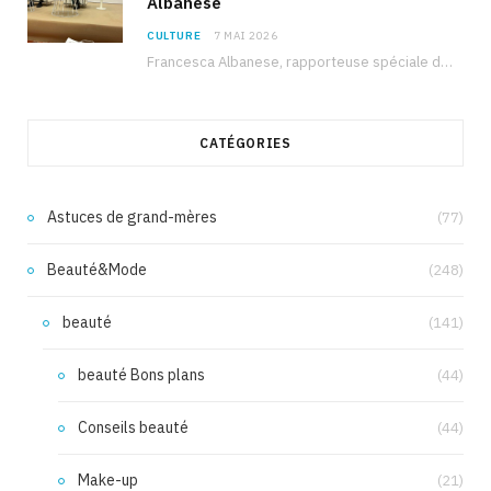
Albanese
CULTURE
7 MAI 2026
Francesca Albanese, rapporteuse spéciale de l’ONU sur les territoires palestiniens occupés, était à Tunis pour…
CATÉGORIES
Astuces de grand-mères
(77)
Beauté&Mode
(248)
beauté
(141)
beauté Bons plans
(44)
Conseils beauté
(44)
Make-up
(21)