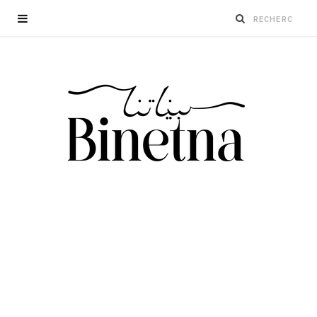
Cyberviolence contre les femmes et les
filles : engager les familles pour un