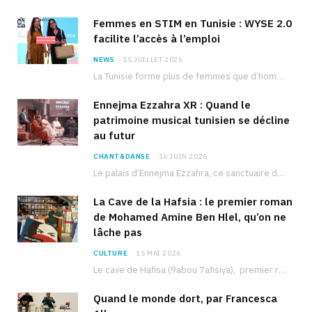
Femmes en STIM en Tunisie : WYSE 2.0
facilite l’accès à l’emploi
NEWS
15 JUILLET 2026
La Tunisie forme plus de femmes que d’hommes dans les filières scientifiques. Pourtant, pour beaucoup…
Ennejma Ezzahra XR : Quand le
patrimoine musical tunisien se décline
au futur
CHANT&DANSE
16 JUIN 2026
Le palais d’Ennejma Ezzahra, ce sanctuaire de la musique tunisienne et méditerranéenne construit par le…
La Cave de la Hafsia : le premier roman
de Mohamed Amine Ben Hlel, qu’on ne
lâche pas
CULTURE
15 MAI 2026
Le cave de Hafisa (9abou 7afisiya), premier roman du journaliste tunisien Mohamed Amine Ben Hlel,…
Quand le monde dort, par Francesca