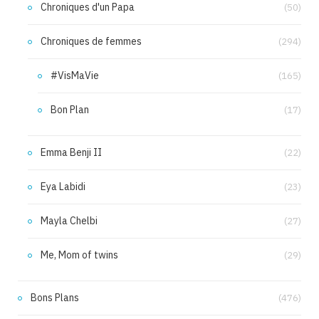
Chroniques d'un Papa
(50)
Chroniques de femmes
(294)
#VisMaVie
(165)
Bon Plan
(17)
Emma Benji II
(22)
Eya Labidi
(23)
Mayla Chelbi
(27)
Me, Mom of twins
(29)
Bons Plans
(476)