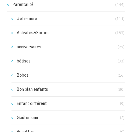
Parentalité
(444)
#etremere
(111)
Activités&Sorties
(187)
anniversaires
(27)
bêtises
(33)
Bobos
(16)
Bon plan enfants
(80)
Enfant différent
(9)
Goûter sain
(2)
Recettes
(9)