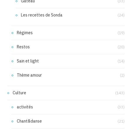
Gâteau
(33)
Les recettes de Sonda
(24)
Régimes
(19)
Restos
(20)
Sain et light
(14)
Thème amour
(2)
Culture
(143)
activités
(33)
Chant&danse
(21)