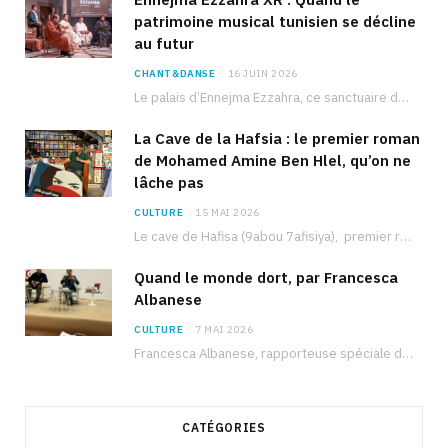
patrimoine musical tunisien se décline
au futur
CHANT&DANSE
16 JUIN 2026
Le palais d’Ennejma Ezzahra, ce sanctuaire de la musique tunisienne et méditerranéenne construit par le…
La Cave de la Hafsia : le premier roman
de Mohamed Amine Ben Hlel, qu’on ne
lâche pas
CULTURE
15 MAI 2026
Le cave de Hafisa (9abou 7afisiya), premier roman du journaliste tunisien Mohamed Amine Ben Hlel,…
Quand le monde dort, par Francesca
Albanese
CULTURE
7 MAI 2026
Francesca Albanese, rapporteuse spéciale de l’ONU sur les territoires palestiniens occupés, était à Tunis pour…
CATÉGORIES