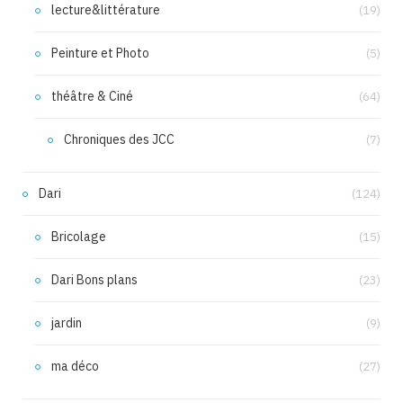
lecture&littérature
(19)
Peinture et Photo
(5)
théâtre & Ciné
(64)
Chroniques des JCC
(7)
Dari
(124)
Bricolage
(15)
Dari Bons plans
(23)
jardin
(9)
ma déco
(27)