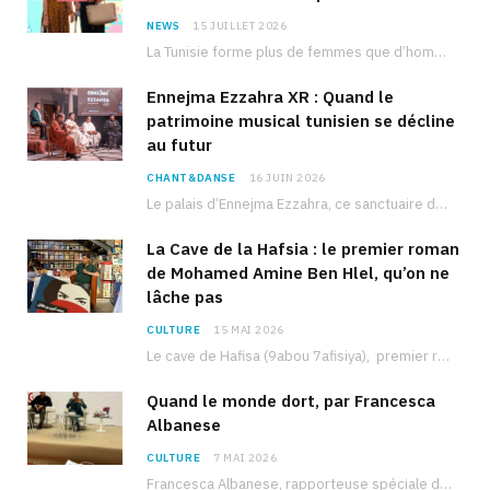
NEWS
15 JUILLET 2026
La Tunisie forme plus de femmes que d’hommes dans les filières scientifiques. Pourtant, pour beaucoup…
Ennejma Ezzahra XR : Quand le
patrimoine musical tunisien se décline
au futur
CHANT&DANSE
16 JUIN 2026
Le palais d’Ennejma Ezzahra, ce sanctuaire de la musique tunisienne et méditerranéenne construit par le…
La Cave de la Hafsia : le premier roman
de Mohamed Amine Ben Hlel, qu’on ne
lâche pas
CULTURE
15 MAI 2026
Le cave de Hafisa (9abou 7afisiya), premier roman du journaliste tunisien Mohamed Amine Ben Hlel,…
Quand le monde dort, par Francesca
Albanese
CULTURE
7 MAI 2026
Francesca Albanese, rapporteuse spéciale de l’ONU sur les territoires palestiniens occupés, était à Tunis pour…