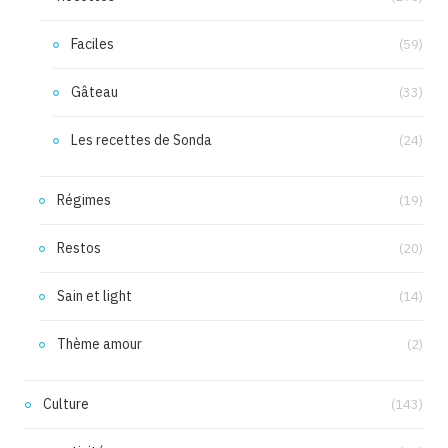
Faciles
(59)
Gâteau
(33)
Les recettes de Sonda
(24)
Régimes
(19)
Restos
(20)
Sain et light
(14)
Thème amour
(2)
Culture
(143)