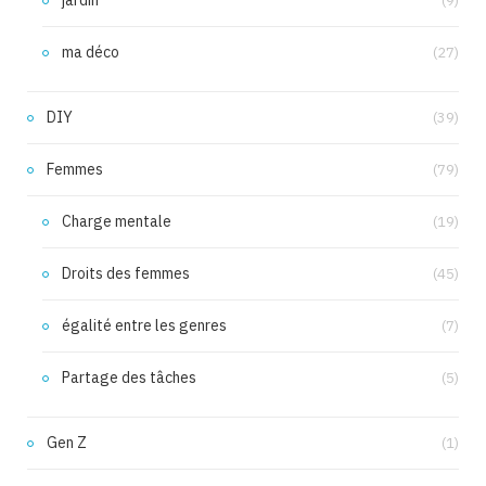
(9)
ma déco
(27)
DIY
(39)
Femmes
(79)
Charge mentale
(19)
Droits des femmes
(45)
égalité entre les genres
(7)
Partage des tâches
(5)
Gen Z
(1)