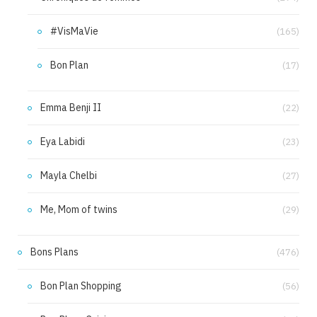
#VisMaVie
(165)
Bon Plan
(17)
Emma Benji II
(22)
Eya Labidi
(23)
Mayla Chelbi
(27)
Me, Mom of twins
(29)
Bons Plans
(476)
Bon Plan Shopping
(56)