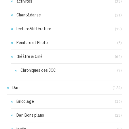
activités
(33)
Chant&danse
(21)
lecture&littérature
(19)
Peinture et Photo
(5)
théâtre & Ciné
(64)
Chroniques des JCC
(7)
Dari
(124)
Bricolage
(15)
Dari Bons plans
(23)
jardin