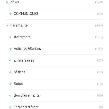
News
(160)
COMMUNIQUES
(24)
Parentalité
(444)
#etremere
(111)
Activités&Sorties
(187)
anniversaires
(27)
bêtises
(33)
Bobos
(16)
Bon plan enfants
(80)
Enfant différent
(9)