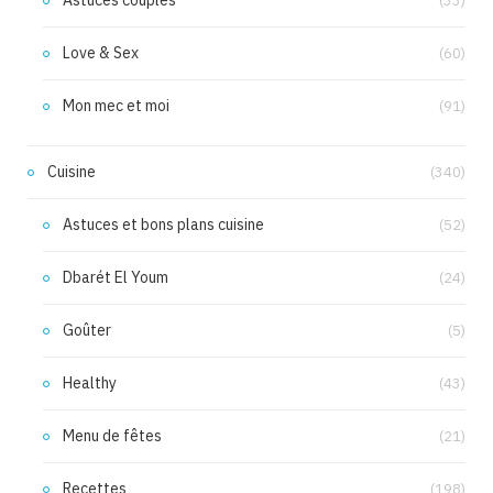
(33)
Love & Sex
(60)
Mon mec et moi
(91)
Cuisine
(340)
Astuces et bons plans cuisine
(52)
Dbarét El Youm
(24)
Goûter
(5)
Healthy
(43)
Menu de fêtes
(21)
Recettes
(198)