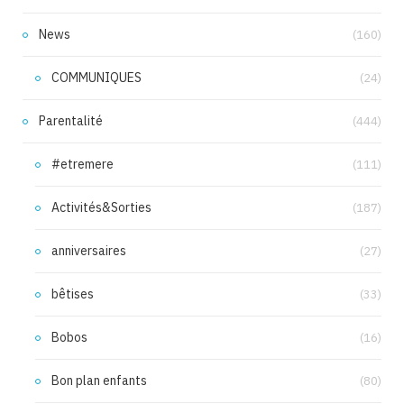
News
(160)
COMMUNIQUES
(24)
Parentalité
(444)
#etremere
(111)
Activités&Sorties
(187)
anniversaires
(27)
bêtises
(33)
Bobos
(16)
Bon plan enfants
(80)