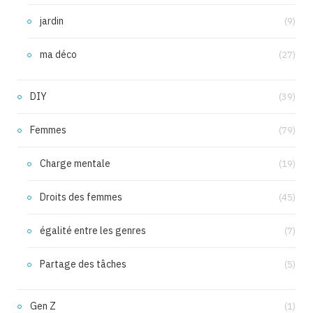
jardin
(9)
ma déco
(27)
DIY
(39)
Femmes
(79)
Charge mentale
(19)
Droits des femmes
(45)
égalité entre les genres
(7)
Partage des tâches
(5)
Gen Z
(1)