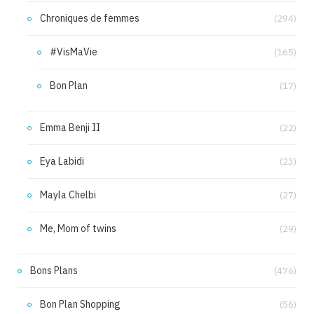
Chroniques de femmes
(294)
#VisMaVie
(165)
Bon Plan
(17)
Emma Benji II
(22)
Eya Labidi
(23)
Mayla Chelbi
(27)
Me, Mom of twins
(29)
Bons Plans
(476)
Bon Plan Shopping
(56)