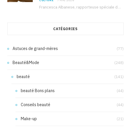
CULTURE
7 MAI 2026
Francesca Albanese, rapporteuse spéciale de l’ONU sur les territoires palestiniens occupés, était à Tunis pour…
CATÉGORIES
Astuces de grand-mères
(77)
Beauté&Mode
(248)
beauté
(141)
beauté Bons plans
(44)
Conseils beauté
(44)
Make-up
(21)