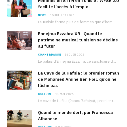
Femmes en STIM en Tunisie : WYSE 2.0
facilite l’accès à l’emploi
NEWS
15 JUILLET 2026
La Tunisie forme plus de femmes que d’hommes dans les filières scientifiques. Pourtant, pour beaucoup…
Ennejma Ezzahra XR : Quand le
patrimoine musical tunisien se décline
au futur
CHANT&DANSE
16 JUIN 2026
Le palais d’Ennejma Ezzahra, ce sanctuaire de la musique tunisienne et méditerranéenne construit par le…
La Cave de la Hafsia : le premier roman
de Mohamed Amine Ben Hlel, qu’on ne
lâche pas
CULTURE
15 MAI 2026
Le cave de Hafisa (9abou 7afisiya), premier roman du journaliste tunisien Mohamed Amine Ben Hlel,…
Quand le monde dort, par Francesca
Albanese