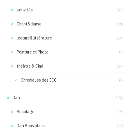
activités
(33)
Chant&danse
(21)
lecture&littérature
(19)
Peinture et Photo
(5)
théâtre & Ciné
(64)
Chroniques des JCC
(7)
Dari
(124)
Bricolage
(15)
Dari Bons plans
(23)