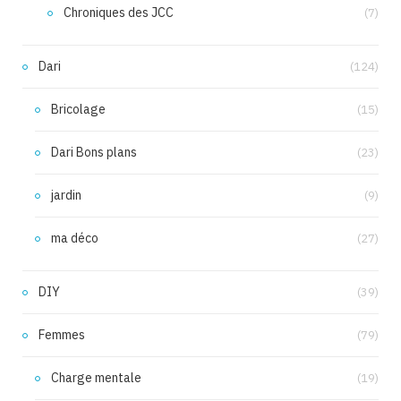
Chroniques des JCC
(7)
Dari
(124)
Bricolage
(15)
Dari Bons plans
(23)
jardin
(9)
ma déco
(27)
DIY
(39)
Femmes
(79)
Charge mentale
(19)