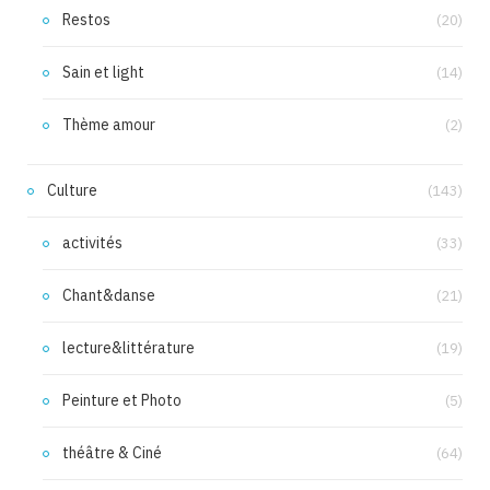
Restos
(20)
Sain et light
(14)
Thème amour
(2)
Culture
(143)
activités
(33)
Chant&danse
(21)
lecture&littérature
(19)
Peinture et Photo
(5)
théâtre & Ciné
(64)