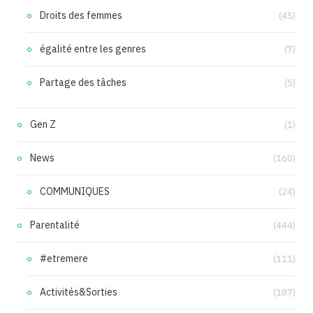
Droits des femmes
(45)
égalité entre les genres
(7)
Partage des tâches
(5)
Gen Z
(1)
News
(160)
COMMUNIQUES
(24)
Parentalité
(444)
#etremere
(111)
Activités&Sorties
(187)