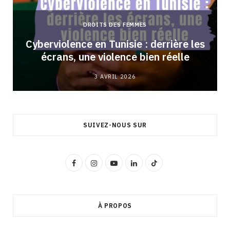
DROITS DES FEMMES
Cyberviolence en Tunisie : derrière les
écrans, une violence bien réelle
3 AVRIL 2026
SUIVEZ-NOUS SUR
F
I
Y
L
T
a
n
o
i
i
c
s
u
n
k
À PROPOS
e
t
T
k
T