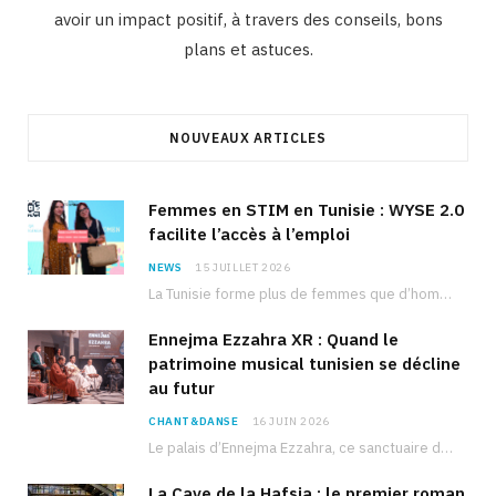
avoir un impact positif, à travers des conseils, bons
plans et astuces.
NOUVEAUX ARTICLES
Femmes en STIM en Tunisie : WYSE 2.0
facilite l’accès à l’emploi
NEWS
15 JUILLET 2026
La Tunisie forme plus de femmes que d’hommes dans les filières scientifiques. Pourtant, pour beaucoup…
Ennejma Ezzahra XR : Quand le
patrimoine musical tunisien se décline
au futur
CHANT&DANSE
16 JUIN 2026
Le palais d’Ennejma Ezzahra, ce sanctuaire de la musique tunisienne et méditerranéenne construit par le…
La Cave de la Hafsia : le premier roman