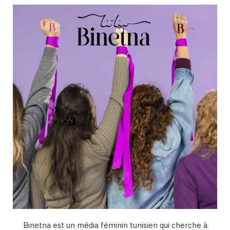
b
a
u
e
o
o
g
b
d
k
o
r
e
I
k
a
n
m
Binetna est un média féminin tunisien qui cherche à