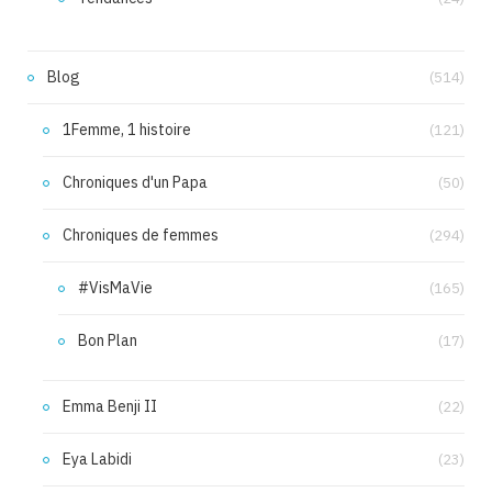
Blog
(514)
1Femme, 1 histoire
(121)
Chroniques d'un Papa
(50)
Chroniques de femmes
(294)
#VisMaVie
(165)
Bon Plan
(17)
Emma Benji II
(22)
Eya Labidi
(23)