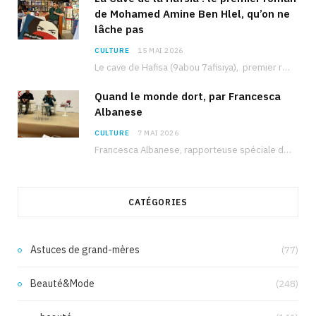
de Mohamed Amine Ben Hlel, qu’on ne
lâche pas
CULTURE
15 MAI 2026
Le cave de Hafisa (9abou 7afisiya), premier roman du journaliste tunisien Mohamed Amine Ben Hlel,…
Quand le monde dort, par Francesca
Albanese
CULTURE
7 MAI 2026
Francesca Albanese, rapporteuse spéciale de l’ONU sur les territoires palestiniens occupés, était à Tunis pour…
CATÉGORIES
Astuces de grand-mères
(77)
Beauté&Mode
(248)