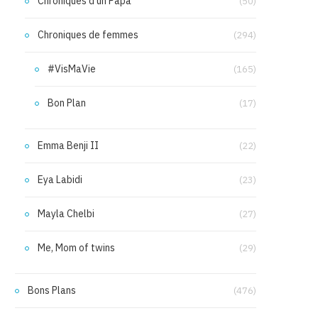
Chroniques d'un Papa
(50)
Chroniques de femmes
(294)
#VisMaVie
(165)
Bon Plan
(17)
Emma Benji II
(22)
Eya Labidi
(23)
Mayla Chelbi
(27)
Me, Mom of twins
(29)
Bons Plans
(476)