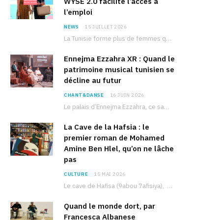
WYSE 2.0 facilite l’accès à
l’emploi
NEWS
15 JUILLET 2026
La Tunisie forme plus de femmes que d’hommes dans les filières scientifiques. Pourtant, pour beaucoup…
Ennejma Ezzahra XR : Quand le
patrimoine musical tunisien se
décline au futur
CHANT&DANSE
16 JUIN 2026
Le palais d’Ennejma Ezzahra, ce sanctuaire de la musique tunisienne et méditerranéenne construit par le…
La Cave de la Hafsia : le
premier roman de Mohamed
Amine Ben Hlel, qu’on ne lâche
pas
CULTURE
15 MAI 2026
Le cave de Hafisa (9abou 7afisiya), premier roman du journaliste tunisien Mohamed Amine Ben Hlel,…
Quand le monde dort, par
Francesca Albanese