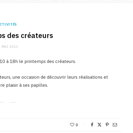
CTIVITÉS
ps des créateurs
 MAI 2015
 10 à 18h le printemps des créateurs.
teurs, une occasion de découvrir leurs réalisations et
 plaisir à ses papilles.
CHARGE MENTALE
Stress après le travail :
comment relâcher la pression
0
9 JANVIER 2026