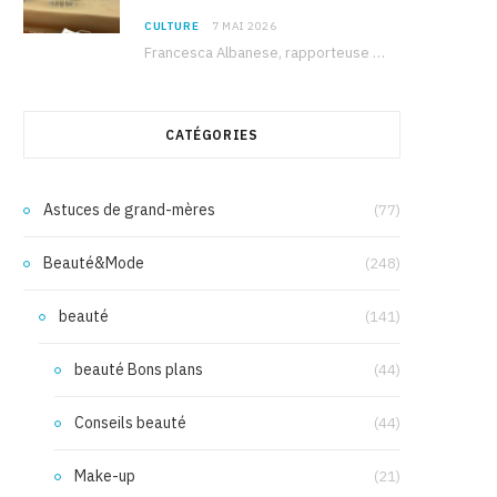
CULTURE
7 MAI 2026
Francesca Albanese, rapporteuse spéciale de l’ONU sur les territoires palestiniens occupés, était à Tunis pour…
CATÉGORIES
Astuces de grand-mères
(77)
Beauté&Mode
(248)
beauté
(141)
beauté Bons plans
(44)
Conseils beauté
(44)
Make-up
(21)