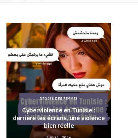
DROITS DES FEMMES
Cyberviolence en Tunisie :
derrière les écrans, une violence
Pourqu
bien réelle
3 AVRIL 2026