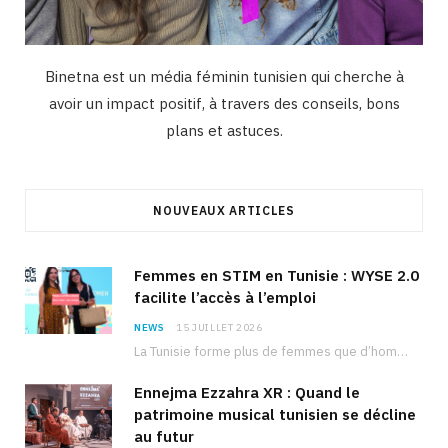
Binetna est un média féminin tunisien qui cherche à
avoir un impact positif, à travers des conseils, bons
plans et astuces.
NOUVEAUX ARTICLES
Femmes en STIM en Tunisie : WYSE 2.0
facilite l’accès à l’emploi
NEWS
15 JUILLET 2026
La Tunisie forme plus de femmes que d’hommes dans les filières scientifiques. Pourtant, pour beaucoup…
Ennejma Ezzahra XR : Quand le
patrimoine musical tunisien se décline
au futur