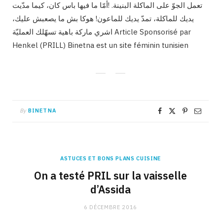
تعمل الجوّ على الماكلة البنينة. !أمّا ما فيها باس كان، كيما مدّيت
يديك للماكلة، تمدّ يديك للماعون! هوكا بش ما يصعبش عليك،
اشري ماركة باهية تسهّلك العمليّة Article Sponsorisé par
Henkel (PRILL) Binetna est un site féminin tunisien
By
BINETNA
ASTUCES ET BONS PLANS CUISINE
On a testé PRIL sur la vaisselle
d’Assida
6 DÉCEMBRE 2016