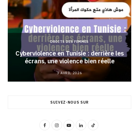
DROITS DES FEMMES
Cyberviolence en Tunisie : derrière les
écrans, une violence bien réelle
3 AVRIL 2026
SUIVEZ-NOUS SUR
F
I
Y
L
T
a
n
o
i
i