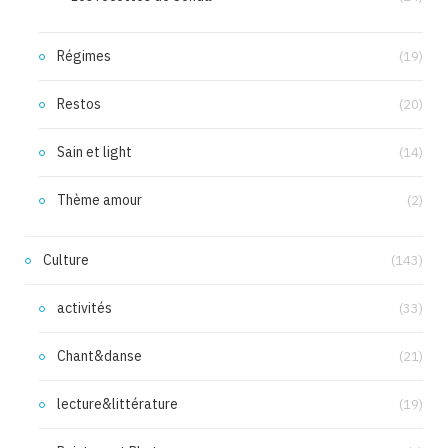
Régimes
(19)
Restos
(20)
Sain et light
(14)
Thème amour
(2)
Culture
(143)
activités
(33)
Chant&danse
(21)
lecture&littérature
(19)