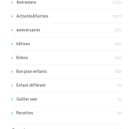
#etremere
(111)
Activités&Sorties
(187)
anniversaires
(27)
bêtises
(33)
Bobos
(16)
Bon plan enfants
(80)
Enfant différent
(9)
Goûter sain
(2)
Recettes
(9)