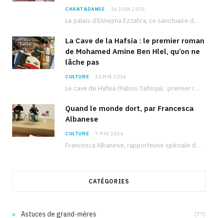
CHANT&DANSE
16 JUIN 2026
Le palais d’Ennejma Ezzahra, ce sanctuaire de la musique tunisienne et méditerranéenne construit par le…
La Cave de la Hafsia : le premier roman
de Mohamed Amine Ben Hlel, qu’on ne
lâche pas
CULTURE
15 MAI 2026
Le cave de Hafisa (9abou 7afisiya), premier roman du journaliste tunisien Mohamed Amine Ben Hlel,…
Quand le monde dort, par Francesca
Albanese
CULTURE
7 MAI 2026
Francesca Albanese, rapporteuse spéciale de l’ONU sur les territoires palestiniens occupés, était à Tunis pour…
CATÉGORIES
Astuces de grand-mères
(77)