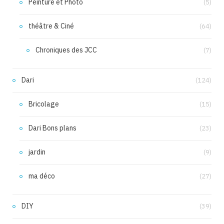
Peinture et Photo
(5)
théâtre & Ciné
(64)
Chroniques des JCC
(7)
Dari
(124)
Bricolage
(15)
Dari Bons plans
(23)
jardin
(9)
ma déco
(27)
DIY
(39)