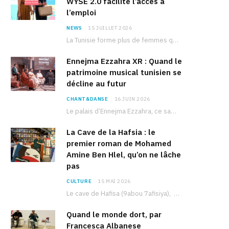
WYSE 2.0 facilite l’accès à
l’emploi
NEWS
15 JUILLET 2026
La Tunisie forme plus de femmes que d’hommes dans les filières scientifiques. Pourtant, pour beaucoup…
Ennejma Ezzahra XR : Quand le
patrimoine musical tunisien se
décline au futur
CHANT&DANSE
16 JUIN 2026
Le palais d’Ennejma Ezzahra, ce sanctuaire de la musique tunisienne et méditerranéenne construit par le…
La Cave de la Hafsia : le
premier roman de Mohamed
Amine Ben Hlel, qu’on ne lâche
pas
CULTURE
15 MAI 2026
Le cave de Hafisa (9abou 7afisiya), premier roman du journaliste tunisien Mohamed Amine Ben Hlel,…
Quand le monde dort, par
Francesca Albanese