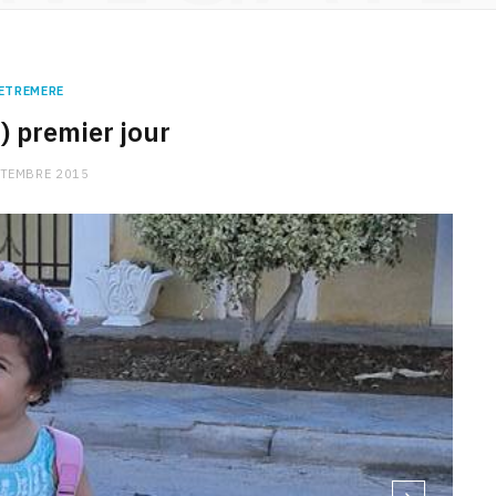
ETREMERE
) premier jour
PTEMBRE 2015
CHARGE MENTALE
Stress après le travail :
comment relâcher la pression
9 JANVIER 2026