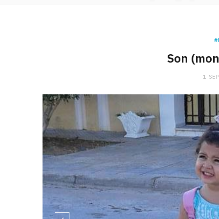
#
Son (mon
1 SE