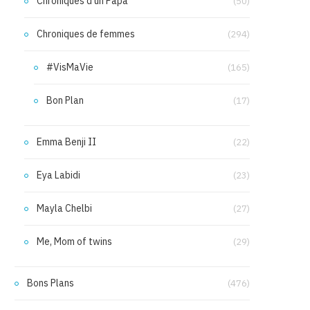
Chroniques d'un Papa
(50)
Chroniques de femmes
(294)
#VisMaVie
(165)
Bon Plan
(17)
Emma Benji II
(22)
Eya Labidi
(23)
Mayla Chelbi
(27)
Me, Mom of twins
(29)
Bons Plans
(476)