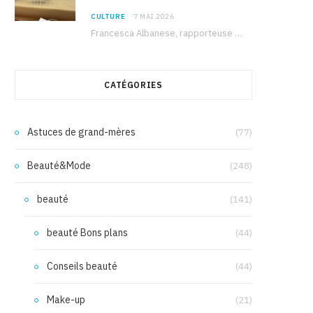
CULTURE
7 MAI 2026
Francesca Albanese, rapporteuse spéciale de l’ONU sur les territoires palestiniens occupés, était à Tunis pour…
CATÉGORIES
Astuces de grand-mères
(77)
Beauté&Mode
(248)
beauté
(141)
beauté Bons plans
(44)
Conseils beauté
(44)
Make-up
(21)