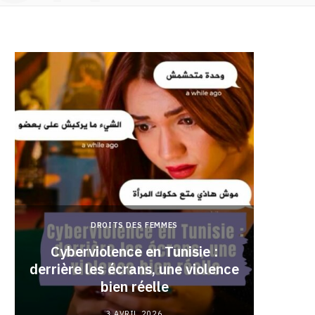
DROITS DES FEMMES
Cyberviolence en Tunisie :
derrière les écrans, une violence
Pourqu
bien réelle
3 AVRIL 2026