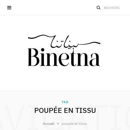
VIGAT
TAG
POUPÉE EN TISSU
»
Accueil
poupée en tissu