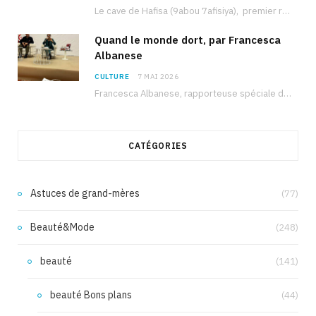
Le cave de Hafisa (9abou 7afisiya), premier roman du journaliste tunisien Mohamed Amine Ben Hlel,…
Quand le monde dort, par Francesca
Albanese
CULTURE
7 MAI 2026
Francesca Albanese, rapporteuse spéciale de l’ONU sur les territoires palestiniens occupés, était à Tunis pour…
CATÉGORIES
Astuces de grand-mères
(77)
Beauté&Mode
(248)
beauté
(141)
beauté Bons plans
(44)