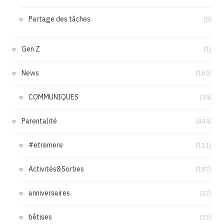
Partage des tâches
(5)
Gen Z
(1)
News
(160)
COMMUNIQUES
(24)
Parentalité
(444)
#etremere
(111)
Activités&Sorties
(187)
anniversaires
(27)
bêtises
(33)