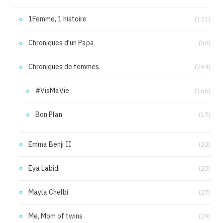
1Femme, 1 histoire
(121)
Chroniques d'un Papa
(50)
Chroniques de femmes
(294)
#VisMaVie
(165)
Bon Plan
(17)
Emma Benji II
(22)
Eya Labidi
(23)
Mayla Chelbi
(27)
Me, Mom of twins
(29)