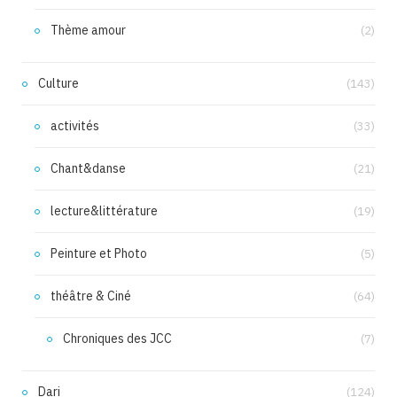
Thème amour
(2)
Culture
(143)
activités
(33)
Chant&danse
(21)
lecture&littérature
(19)
Peinture et Photo
(5)
théâtre & Ciné
(64)
Chroniques des JCC
(7)
Dari
(124)