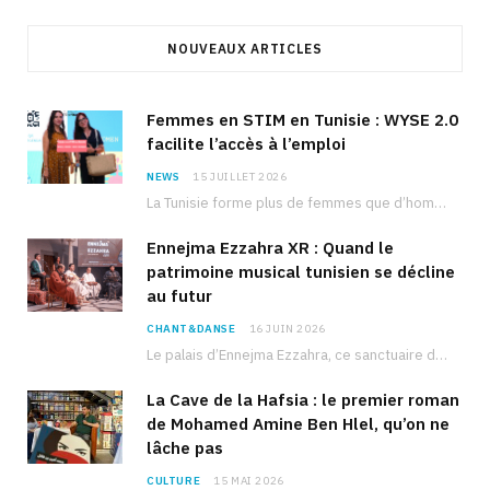
NOUVEAUX ARTICLES
Femmes en STIM en Tunisie : WYSE 2.0
facilite l’accès à l’emploi
NEWS
15 JUILLET 2026
La Tunisie forme plus de femmes que d’hommes dans les filières scientifiques. Pourtant, pour beaucoup…
Ennejma Ezzahra XR : Quand le
patrimoine musical tunisien se décline
au futur
CHANT&DANSE
16 JUIN 2026
Le palais d’Ennejma Ezzahra, ce sanctuaire de la musique tunisienne et méditerranéenne construit par le…
La Cave de la Hafsia : le premier roman
de Mohamed Amine Ben Hlel, qu’on ne
lâche pas
CULTURE
15 MAI 2026