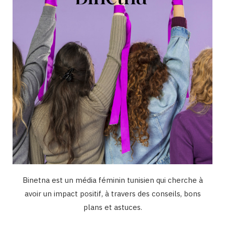
k
a
n
m
Binetna est un média féminin tunisien qui cherche à
avoir un impact positif, à travers des conseils, bons
plans et astuces.