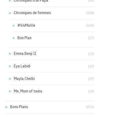
Chroniques d'un Papa
(50)
Chroniques de femmes
(294)
#VisMaVie
(165)
Bon Plan
(17)
Emma Benji II
(22)
Eya Labidi
(23)
Mayla Chelbi
(27)
Me, Mom of twins
(29)
Bons Plans
(476)