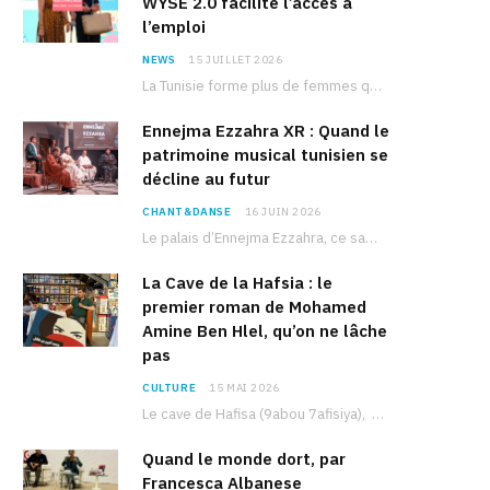
WYSE 2.0 facilite l’accès à
l’emploi
NEWS
15 JUILLET 2026
La Tunisie forme plus de femmes que d’hommes dans les filières scientifiques. Pourtant, pour beaucoup…
Ennejma Ezzahra XR : Quand le
patrimoine musical tunisien se
décline au futur
CHANT&DANSE
16 JUIN 2026
Le palais d’Ennejma Ezzahra, ce sanctuaire de la musique tunisienne et méditerranéenne construit par le…
La Cave de la Hafsia : le
premier roman de Mohamed
Amine Ben Hlel, qu’on ne lâche
pas
CULTURE
15 MAI 2026
Le cave de Hafisa (9abou 7afisiya), premier roman du journaliste tunisien Mohamed Amine Ben Hlel,…
Quand le monde dort, par
Francesca Albanese