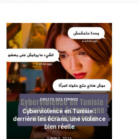
DROITS DES FEMMES
Cyberviolence en Tunisie :
derrière les écrans, une violence
Pourqu
bien réelle
3 AVRIL 2026