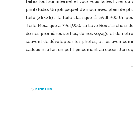
faites tout sur internet et vous vous faites livrer où
printstudio: Un joli paquet d’amour avec plein de p
toile (35×35) : la toile classique à 59dt,900 Un p
toile Mosaïque à 79dt,900. La Love Box J’ai choisi d
de nos premières sorties, de nos voyage et de notre
souvent de développer les photos, et les avoir comm
cadeau m’a fait un petit pincement au coeur. J’ai 
By
BINETNA