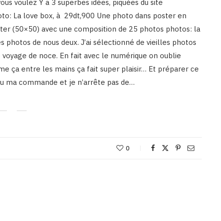
 vous voulez Y a 3 superbes idées, piquées du site
hoto: La love box, à 29dt,900 Une photo dans poster en
oster (50×50) avec une composition de 25 photos photos: la
es photos de nous deux. J’ai sélectionné de vieilles photos
 voyage de noce. En fait avec le numérique on oublie
e ça entre les mains ça fait super plaisir… Et préparer ce
reçu ma commande et je n’arrête pas de…
0