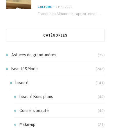
CULTURE
7 MAI 2026
Francesca Albanese, rapporteuse spéciale de l’ONU sur les territoires palestiniens occupés, était à Tunis pour…
CATÉGORIES
Astuces de grand-mères
(77)
Beauté&Mode
(248)
beauté
(141)
beauté Bons plans
(44)
Conseils beauté
(44)
Make-up
(21)