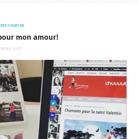
CES COUPLES
pour mon amour!
ÉVRIER 2017
CHARGE MENTALE
Stress après le travail :
comment relâcher la pression
9 JANVIER 2026