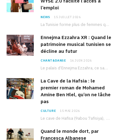
WYSE 2.0 facilite l’accès à
l’emploi
NEWS
15 JUILLET 2026
La Tunisie forme plus de femmes que d’hommes dans les filières scientifiques. Pourtant, pour beaucoup…
Ennejma Ezzahra XR : Quand le
patrimoine musical tunisien se
décline au futur
CHANT&DANSE
16 JUIN 2026
Le palais d’Ennejma Ezzahra, ce sanctuaire de la musique tunisienne et méditerranéenne construit par le…
La Cave de la Hafsia : le
premier roman de Mohamed
Amine Ben Hlel, qu’on ne lâche
pas
CULTURE
15 MAI 2026
Le cave de Hafisa (9abou 7afisiya), premier roman du journaliste tunisien Mohamed Amine Ben Hlel,…
Quand le monde dort, par
Francesca Albanese