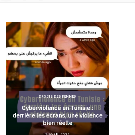
DROITS DES FEMMES
Cyberviolence en Tunisie :
derrière les écrans, une violence
Pourqu
bien réelle
3 AVRIL 2026