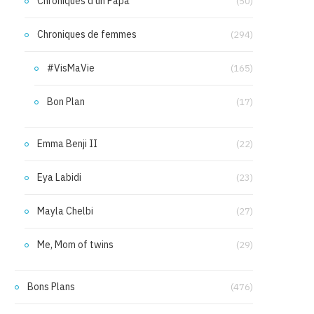
Chroniques d'un Papa
(50)
Chroniques de femmes
(294)
#VisMaVie
(165)
Bon Plan
(17)
Emma Benji II
(22)
Eya Labidi
(23)
Mayla Chelbi
(27)
Me, Mom of twins
(29)
Bons Plans
(476)