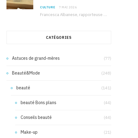
CULTURE
7 MAI 2026
Francesca Albanese, rapporteuse spéciale de l’ONU sur les territoires palestiniens occupés, était à Tunis pour…
CATÉGORIES
Astuces de grand-mères
(77)
Beauté&Mode
(248)
beauté
(141)
beauté Bons plans
(44)
Conseils beauté
(44)
Make-up
(21)