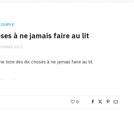
COUPLE
ses à ne jamais faire au lit
CEMBRE 2015
ne liste des dix choses à ne jamais faire au lit.
0
CHARGE MENTALE
Stress après le travail :
comment relâcher la pression
9 JANVIER 2026