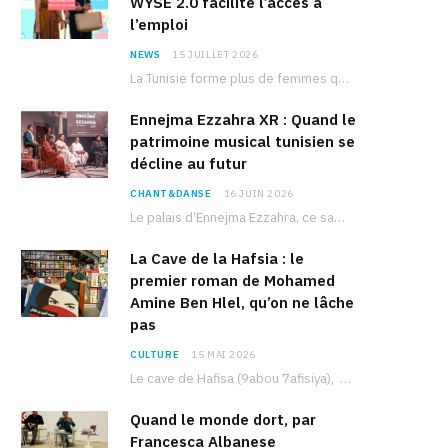
WYSE 2.0 facilite l’accès à
l’emploi
NEWS
15 JUILLET 2026
La Tunisie forme plus de femmes que d’hommes dans les filières scientifiques. Pourtant, pour beaucoup…
Ennejma Ezzahra XR : Quand le
patrimoine musical tunisien se
décline au futur
CHANT&DANSE
16 JUIN 2026
Le palais d’Ennejma Ezzahra, ce sanctuaire de la musique tunisienne et méditerranéenne construit par le…
La Cave de la Hafsia : le
premier roman de Mohamed
Amine Ben Hlel, qu’on ne lâche
pas
CULTURE
15 MAI 2026
Le cave de Hafisa (9abou 7afisiya), premier roman du journaliste tunisien Mohamed Amine Ben Hlel,…
Quand le monde dort, par
Francesca Albanese