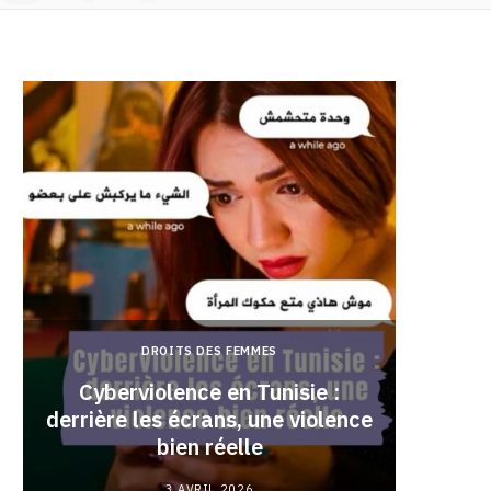
DROITS DES FEMMES
Cyberviolence en Tunisie :
derrière les écrans, une violence
Pourqu
bien réelle
3 AVRIL 2026