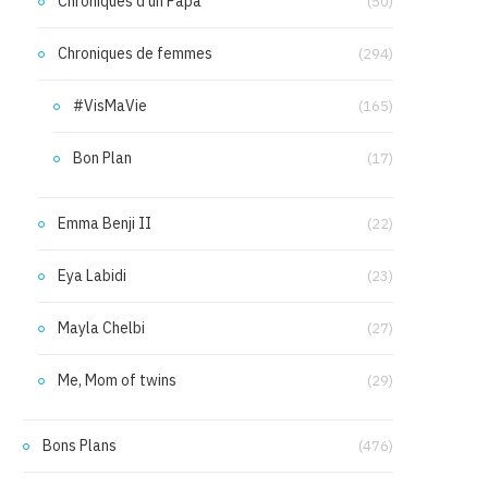
Chroniques d'un Papa
(50)
Chroniques de femmes
(294)
#VisMaVie
(165)
Bon Plan
(17)
Emma Benji II
(22)
Eya Labidi
(23)
Mayla Chelbi
(27)
Me, Mom of twins
(29)
Bons Plans
(476)