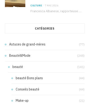
CULTURE
7 MAI 2026
Francesca Albanese, rapporteuse spéciale de l’ONU sur les territoires palestiniens occupés, était à Tunis pour…
CATÉGORIES
Astuces de grand-mères
(77)
Beauté&Mode
(248)
beauté
(141)
beauté Bons plans
(44)
Conseils beauté
(44)
Make-up
(21)