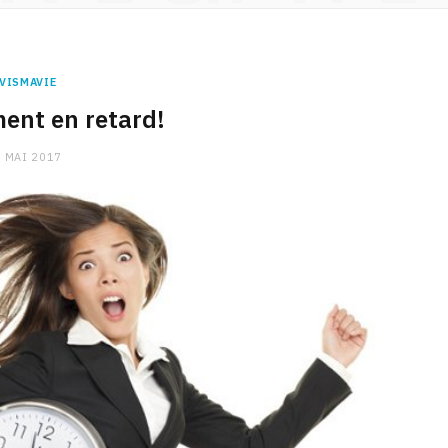
VISMAVIE
ment en retard!
 MAI 2017
CHARGE MENTALE
Stress après le travail :
comment relâcher la pression
9 JANVIER 2026