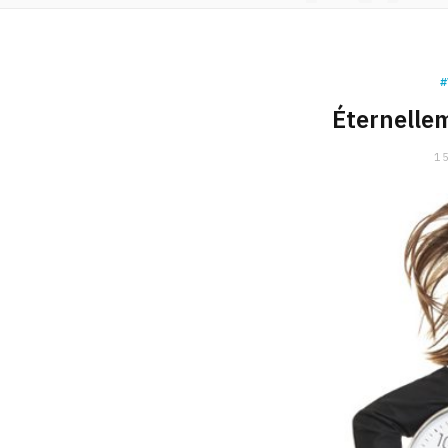
#
Éternelle
15