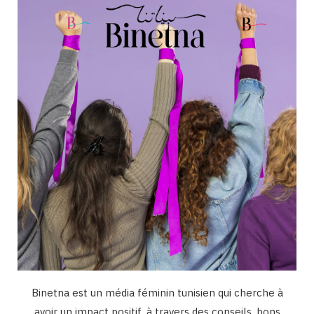
o
g
b
d
k
o
r
e
I
k
a
n
m
Binetna est un média féminin tunisien qui cherche à
avoir un impact positif, à travers des conseils, bons