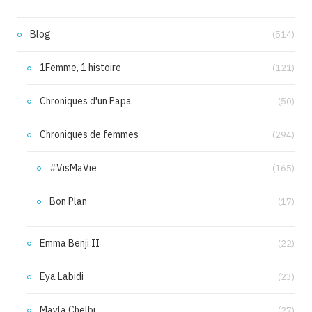
Blog
(514)
1Femme, 1 histoire
(121)
Chroniques d'un Papa
(50)
Chroniques de femmes
(294)
#VisMaVie
(165)
Bon Plan
(17)
Emma Benji II
(22)
Eya Labidi
(23)
Mayla Chelbi
(27)