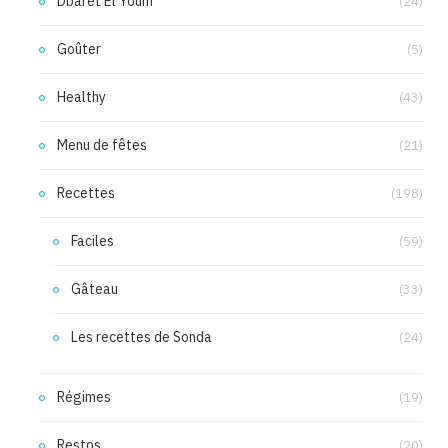
Dbarét El Youm
(24)
Goûter
(5)
Healthy
(43)
Menu de fêtes
(21)
Recettes
(198)
Faciles
(59)
Gâteau
(33)
Les recettes de Sonda
(24)
Régimes
(19)
Restos
(20)