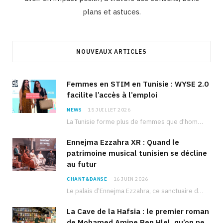
plans et astuces.
NOUVEAUX ARTICLES
Femmes en STIM en Tunisie : WYSE 2.0
facilite l’accès à l’emploi
NEWS
15 JUILLET 2026
La Tunisie forme plus de femmes que d’hommes dans les filières scientifiques. Pourtant, pour beaucoup…
Ennejma Ezzahra XR : Quand le
patrimoine musical tunisien se décline
au futur
CHANT&DANSE
16 JUIN 2026
Le palais d’Ennejma Ezzahra, ce sanctuaire de la musique tunisienne et méditerranéenne construit par le…
La Cave de la Hafsia : le premier roman
de Mohamed Amine Ben Hlel, qu’on ne