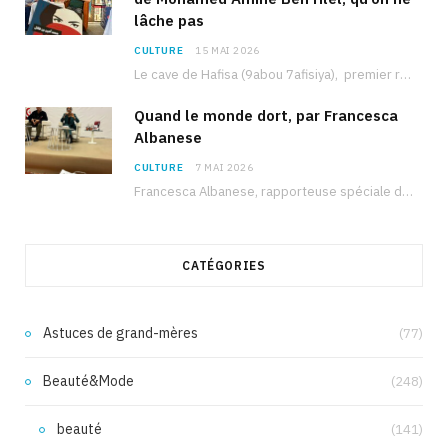
lâche pas
CULTURE
15 MAI 2026
Le cave de Hafisa (9abou 7afisiya), premier roman du journaliste tunisien Mohamed Amine Ben Hlel,…
Quand le monde dort, par Francesca
Albanese
CULTURE
7 MAI 2026
Francesca Albanese, rapporteuse spéciale de l’ONU sur les territoires palestiniens occupés, était à Tunis pour…
CATÉGORIES
Astuces de grand-mères
(77)
Beauté&Mode
(248)
beauté
(141)