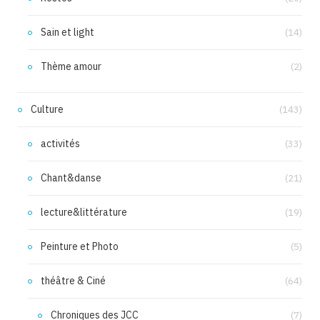
Sain et light
(14)
Thème amour
(2)
Culture
(143)
activités
(33)
Chant&danse
(21)
lecture&littérature
(19)
Peinture et Photo
(5)
théâtre & Ciné
(64)
Chroniques des JCC
(7)