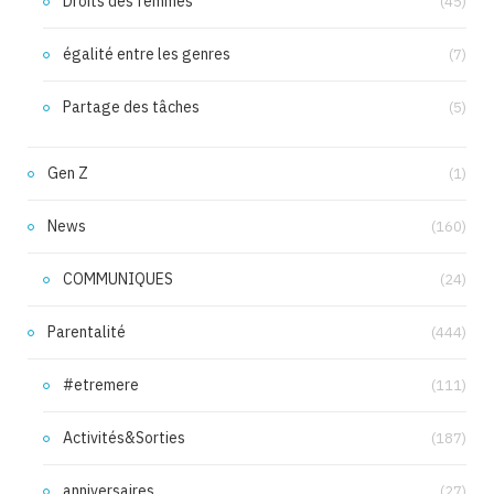
Droits des femmes
(45)
égalité entre les genres
(7)
Partage des tâches
(5)
Gen Z
(1)
News
(160)
COMMUNIQUES
(24)
Parentalité
(444)
#etremere
(111)
Activités&Sorties
(187)
anniversaires
(27)