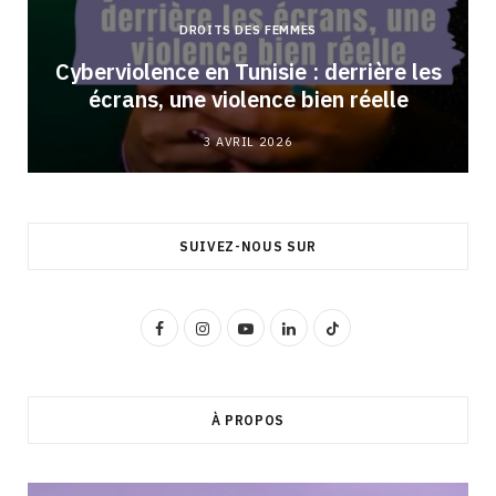
DROITS DES FEMMES
Cyberviolence en Tunisie : derrière les
écrans, une violence bien réelle
3 AVRIL 2026
SUIVEZ-NOUS SUR
F
I
Y
L
T
a
n
o
i
i
c
s
u
n
k
À PROPOS
e
t
T
k
T
b
a
u
e
o