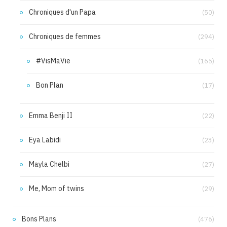
Chroniques d'un Papa
(50)
Chroniques de femmes
(294)
#VisMaVie
(165)
Bon Plan
(17)
Emma Benji II
(22)
Eya Labidi
(23)
Mayla Chelbi
(27)
Me, Mom of twins
(29)
Bons Plans
(476)