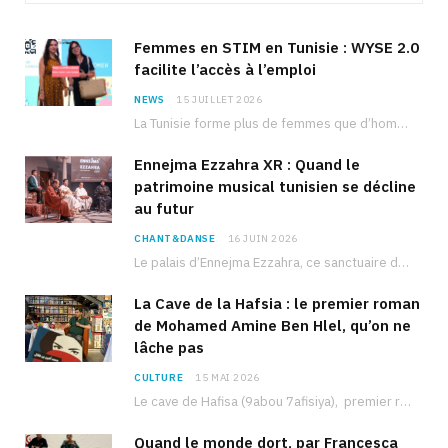
Femmes en STIM en Tunisie : WYSE 2.0
facilite l’accès à l’emploi
NEWS
15 JUILLET 2026
La Tunisie forme plus de femmes que d’hommes dans les filières scientifiques. Pourtant, pour beaucoup…
Ennejma Ezzahra XR : Quand le
patrimoine musical tunisien se décline
au futur
CHANT&DANSE
16 JUIN 2026
Le palais d’Ennejma Ezzahra, ce sanctuaire de la musique tunisienne et méditerranéenne construit par le…
La Cave de la Hafsia : le premier roman
de Mohamed Amine Ben Hlel, qu’on ne
lâche pas
CULTURE
15 MAI 2026
Le cave de Hafisa (9abou 7afisiya), premier roman du journaliste tunisien Mohamed Amine Ben Hlel,…
Quand le monde dort, par Francesca