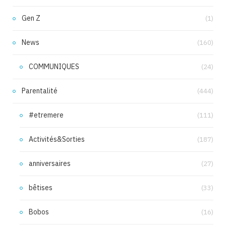
Gen Z
(1)
News
(160)
COMMUNIQUES
(24)
Parentalité
(444)
#etremere
(111)
Activités&Sorties
(187)
anniversaires
(27)
bêtises
(33)
Bobos
(16)