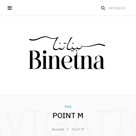
VIGAT
TAG
POINT M
»
Accueil
Point M