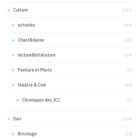
Culture
(143)
activités
(33)
Chant&danse
(21)
lecture&littérature
(19)
Peinture et Photo
(5)
théâtre & Ciné
(64)
Chroniques des JCC
(7)
Dari
(124)
Bricolage
(15)