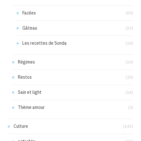
Faciles
(59)
Gâteau
(33)
Les recettes de Sonda
(24)
Régimes
(19)
Restos
(20)
Sain et light
(14)
Thème amour
(2)
Culture
(143)