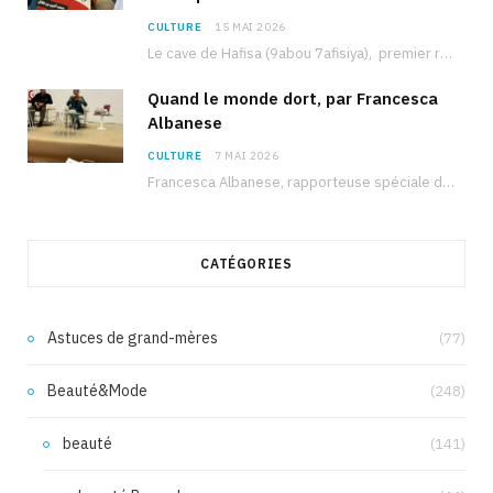
CULTURE
15 MAI 2026
Le cave de Hafisa (9abou 7afisiya), premier roman du journaliste tunisien Mohamed Amine Ben Hlel,…
Quand le monde dort, par Francesca
Albanese
CULTURE
7 MAI 2026
Francesca Albanese, rapporteuse spéciale de l’ONU sur les territoires palestiniens occupés, était à Tunis pour…
CATÉGORIES
Astuces de grand-mères
(77)
Beauté&Mode
(248)
beauté
(141)