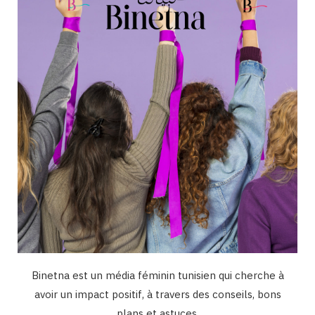
o
r
e
I
k
a
n
m
Binetna est un média féminin tunisien qui cherche à
avoir un impact positif, à travers des conseils, bons
plans et astuces.