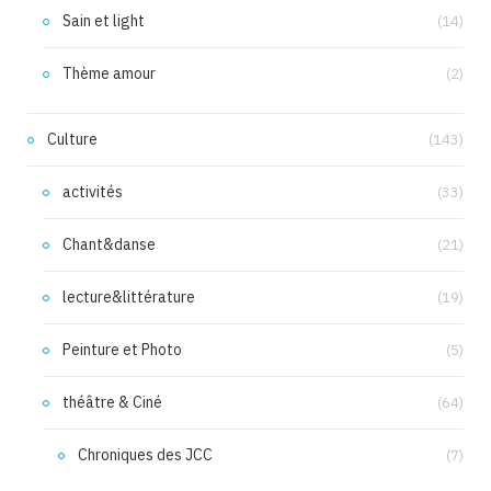
Sain et light
(14)
Thème amour
(2)
Culture
(143)
activités
(33)
Chant&danse
(21)
lecture&littérature
(19)
Peinture et Photo
(5)
théâtre & Ciné
(64)
Chroniques des JCC
(7)