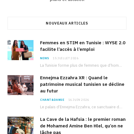
NOUVEAUX ARTICLES
Femmes en STIM en Tunisie : WYSE 2.0
facilite l’accès à l’emploi
NEWS
15 JUILLET 2026
La Tunisie forme plus de femmes que d’hommes dans les filières scientifiques. Pourtant, pour beaucoup…
Ennejma Ezzahra XR : Quand le
patrimoine musical tunisien se décline
au futur
CHANT&DANSE
16 JUIN 2026
Le palais d’Ennejma Ezzahra, ce sanctuaire de la musique tunisienne et méditerranéenne construit par le…
La Cave de la Hafsia : le premier roman
de Mohamed Amine Ben Hlel, qu’on ne
lâche pas