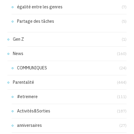
égalité entre les genres
(7)
Partage des tâches
(5)
Gen Z
(1)
News
(160)
COMMUNIQUES
(24)
Parentalité
(444)
#etremere
(111)
Activités&Sorties
(187)
anniversaires
(27)