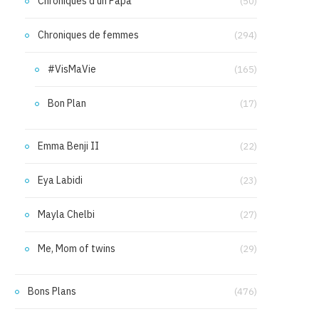
Chroniques d'un Papa
(50)
Chroniques de femmes
(294)
#VisMaVie
(165)
Bon Plan
(17)
Emma Benji II
(22)
Eya Labidi
(23)
Mayla Chelbi
(27)
Me, Mom of twins
(29)
Bons Plans
(476)