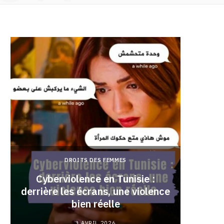
DROITS DES FEMMES
Cyberviolence en Tunisie :
derrière les écrans, une violence
Pourqu
bien réelle
3 AVRIL 2026