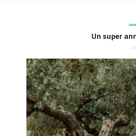
ANN
Un super ann
27