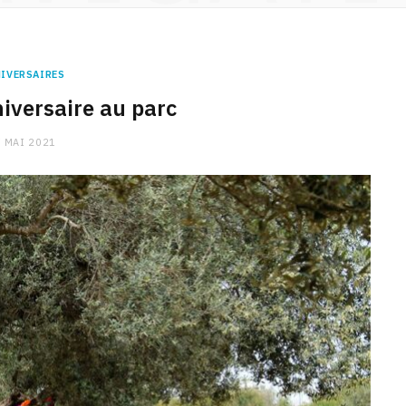
IVERSAIRES
iversaire au parc
 MAI 2021
CHARGE MENTALE
Stress après le travail :
comment relâcher la pression
9 JANVIER 2026