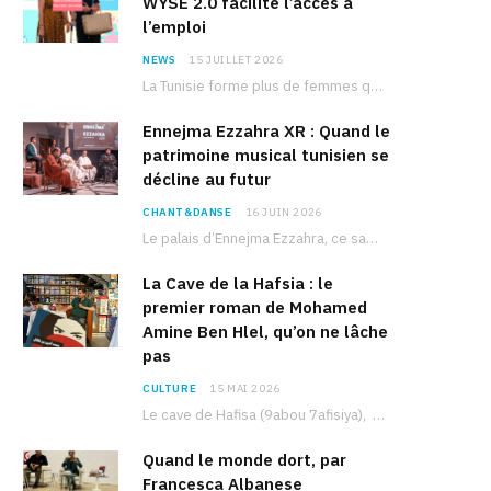
WYSE 2.0 facilite l’accès à
l’emploi
NEWS
15 JUILLET 2026
La Tunisie forme plus de femmes que d’hommes dans les filières scientifiques. Pourtant, pour beaucoup…
Ennejma Ezzahra XR : Quand le
patrimoine musical tunisien se
décline au futur
CHANT&DANSE
16 JUIN 2026
Le palais d’Ennejma Ezzahra, ce sanctuaire de la musique tunisienne et méditerranéenne construit par le…
La Cave de la Hafsia : le
premier roman de Mohamed
Amine Ben Hlel, qu’on ne lâche
pas
CULTURE
15 MAI 2026
Le cave de Hafisa (9abou 7afisiya), premier roman du journaliste tunisien Mohamed Amine Ben Hlel,…
Quand le monde dort, par
Francesca Albanese