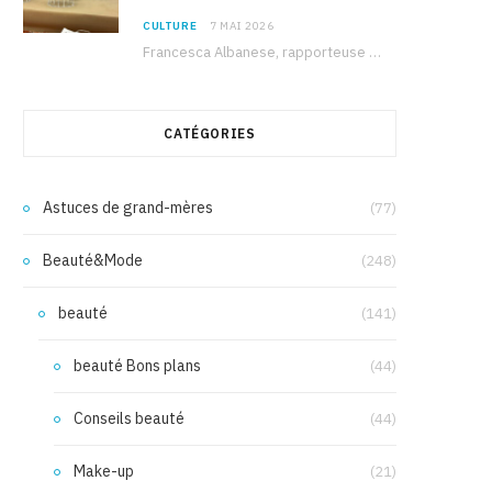
CULTURE
7 MAI 2026
Francesca Albanese, rapporteuse spéciale de l’ONU sur les territoires palestiniens occupés, était à Tunis pour…
CATÉGORIES
Astuces de grand-mères
(77)
Beauté&Mode
(248)
beauté
(141)
beauté Bons plans
(44)
Conseils beauté
(44)
Make-up
(21)