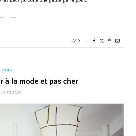
 les becs j’ai collé une petite perle pour…
0
BLOG
r à la mode et pas cher
ÉVRIER 2020