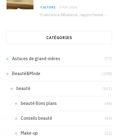
CULTURE
7 MAI 2026
Francesca Albanese, rapporteuse spéciale de l’ONU sur les territoires palestiniens occupés, était à Tunis pour…
CATÉGORIES
Astuces de grand-mères
(77)
Beauté&Mode
(248)
beauté
(141)
beauté Bons plans
(44)
Conseils beauté
(44)
Make-up
(21)