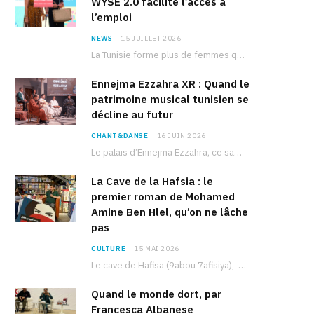
WYSE 2.0 facilite l’accès à
l’emploi
NEWS
15 JUILLET 2026
La Tunisie forme plus de femmes que d’hommes dans les filières scientifiques. Pourtant, pour beaucoup…
Ennejma Ezzahra XR : Quand le
patrimoine musical tunisien se
décline au futur
CHANT&DANSE
16 JUIN 2026
Le palais d’Ennejma Ezzahra, ce sanctuaire de la musique tunisienne et méditerranéenne construit par le…
La Cave de la Hafsia : le
premier roman de Mohamed
Amine Ben Hlel, qu’on ne lâche
pas
CULTURE
15 MAI 2026
Le cave de Hafisa (9abou 7afisiya), premier roman du journaliste tunisien Mohamed Amine Ben Hlel,…
Quand le monde dort, par
Francesca Albanese