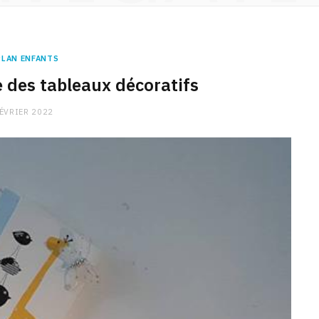
PLAN ENFANTS
 des tableaux décoratifs
FÉVRIER 2022
CHARGE MENTALE
Stress après le travail :
comment relâcher la pression
9 JANVIER 2026