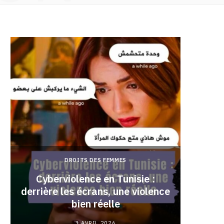
DROITS DES FEMMES
Cyberviolence en Tunisie :
derrière les écrans, une violence
Pourqu
bien réelle
3 AVRIL 2026