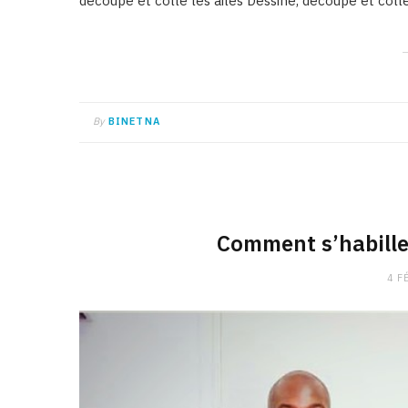
découpé et collé les ailes Dessiné, découpé et collé
By
BINETNA
Comment s’habille
4 F