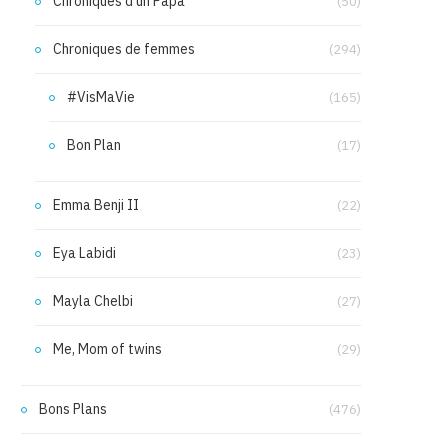
Chroniques d'un Papa
(50)
Chroniques de femmes
(294)
#VisMaVie
(165)
Bon Plan
(17)
Emma Benji II
(22)
Eya Labidi
(23)
Mayla Chelbi
(27)
Me, Mom of twins
(29)
Bons Plans
(476)