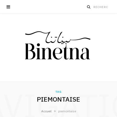
VIGAT
TAG
PIEMONTAISE
»
Accueil
piemontaise