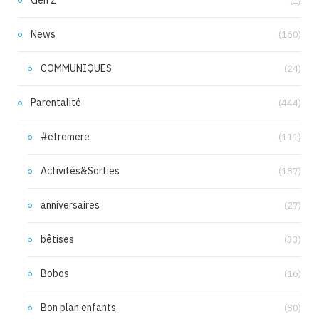
Gen Z
(1)
News
(160)
COMMUNIQUES
(24)
Parentalité
(444)
#etremere
(111)
Activités&Sorties
(187)
anniversaires
(27)
bêtises
(33)
Bobos
(16)
Bon plan enfants
(80)