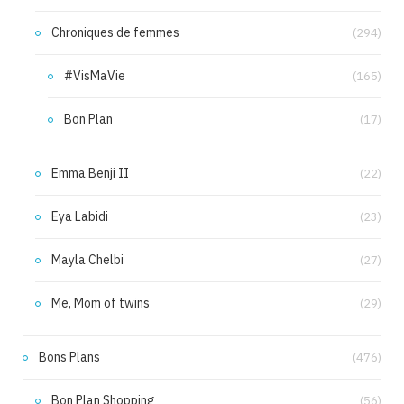
Chroniques de femmes
(294)
#VisMaVie
(165)
Bon Plan
(17)
Emma Benji II
(22)
Eya Labidi
(23)
Mayla Chelbi
(27)
Me, Mom of twins
(29)
Bons Plans
(476)
Bon Plan Shopping
(56)