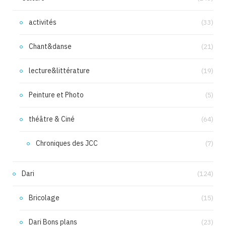
activités
(33)
Chant&danse
(21)
lecture&littérature
(19)
Peinture et Photo
(5)
théâtre & Ciné
(64)
Chroniques des JCC
(7)
Dari
(124)
Bricolage
(15)
Dari Bons plans
(23)