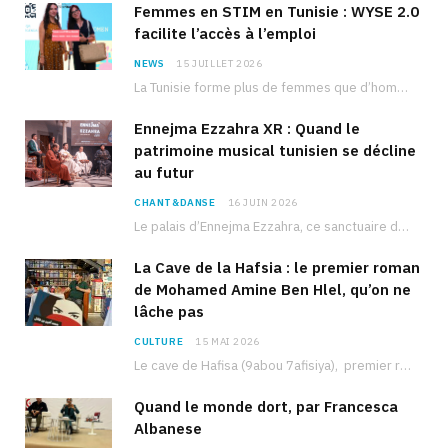
Femmes en STIM en Tunisie : WYSE 2.0
facilite l’accès à l’emploi
NEWS
15 JUILLET 2026
La Tunisie forme plus de femmes que d’hommes dans les filières scientifiques. Pourtant, pour beaucoup…
Ennejma Ezzahra XR : Quand le
patrimoine musical tunisien se décline
au futur
CHANT&DANSE
16 JUIN 2026
Le palais d’Ennejma Ezzahra, ce sanctuaire de la musique tunisienne et méditerranéenne construit par le…
La Cave de la Hafsia : le premier roman
de Mohamed Amine Ben Hlel, qu’on ne
lâche pas
CULTURE
15 MAI 2026
Le cave de Hafisa (9abou 7afisiya), premier roman du journaliste tunisien Mohamed Amine Ben Hlel,…
Quand le monde dort, par Francesca
Albanese