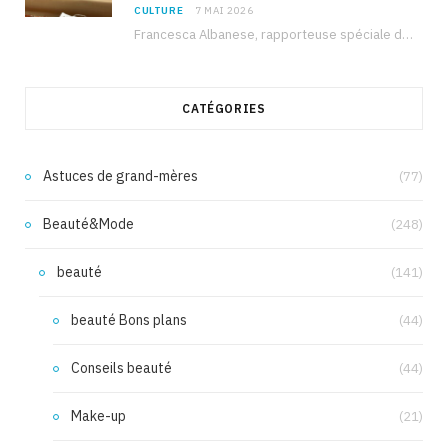
CULTURE
7 MAI 2026
Francesca Albanese, rapporteuse spéciale de l’ONU sur les territoires palestiniens occupés, était à Tunis pour…
CATÉGORIES
Astuces de grand-mères
(77)
Beauté&Mode
(248)
beauté
(141)
beauté Bons plans
(44)
Conseils beauté
(44)
Make-up
(21)