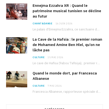
Ennejma Ezzahra XR : Quand le
patrimoine musical tunisien se décline
au futur
CHANT&DANSE
16 JUIN 2026
Le palais d’Ennejma Ezzahra, ce sanctuaire de la musique tunisienne et méditerranéenne construit par le…
La Cave de la Hafsia : le premier roman
de Mohamed Amine Ben Hlel, qu’on ne
lâche pas
CULTURE
15 MAI 2026
Le cave de Hafisa (9abou 7afisiya), premier roman du journaliste tunisien Mohamed Amine Ben Hlel,…
Quand le monde dort, par Francesca
Albanese
CULTURE
7 MAI 2026
Francesca Albanese, rapporteuse spéciale de l’ONU sur les territoires palestiniens occupés, était à Tunis pour…