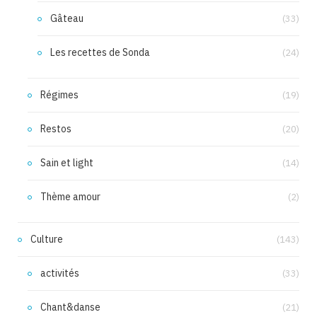
Gâteau
(33)
Les recettes de Sonda
(24)
Régimes
(19)
Restos
(20)
Sain et light
(14)
Thème amour
(2)
Culture
(143)
activités
(33)
Chant&danse
(21)