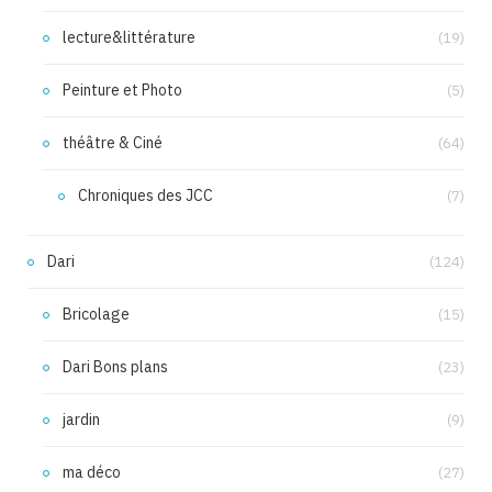
lecture&littérature
(19)
Peinture et Photo
(5)
théâtre & Ciné
(64)
Chroniques des JCC
(7)
Dari
(124)
Bricolage
(15)
Dari Bons plans
(23)
jardin
(9)
ma déco
(27)