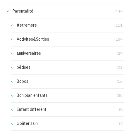
Parentalité
(444)
#etremere
(111)
Activités&Sorties
(187)
anniversaires
(27)
bêtises
(33)
Bobos
(16)
Bon plan enfants
(80)
Enfant différent
(9)
Goûter sain
(2)