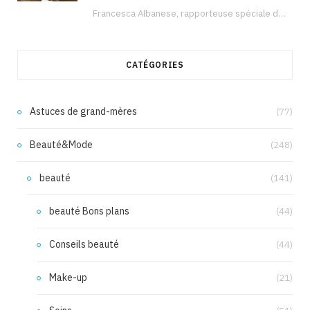
Francesca Albanese, rapporteuse spéciale de l’ONU sur les territoires palestiniens occupés, était à Tunis pour…
CATÉGORIES
Astuces de grand-mères
(77)
Beauté&Mode
(248)
beauté
(141)
beauté Bons plans
(44)
Conseils beauté
(44)
Make-up
(21)