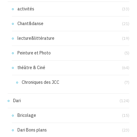
activités
(33)
Chant&danse
(21)
lecture&littérature
(19)
Peinture et Photo
(5)
théâtre & Ciné
(64)
Chroniques des JCC
(7)
Dari
(124)
Bricolage
(15)
Dari Bons plans
(23)