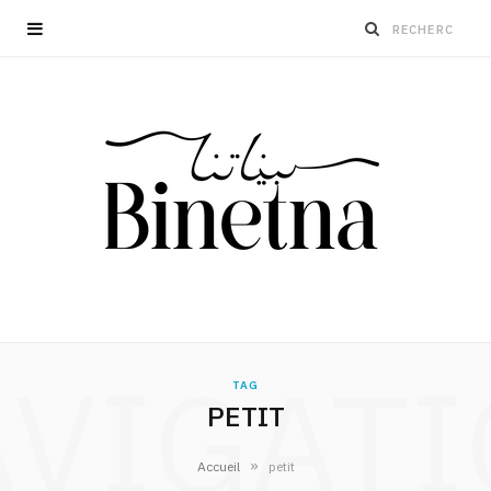
VIGAT
TAG
PETIT
»
Accueil
petit