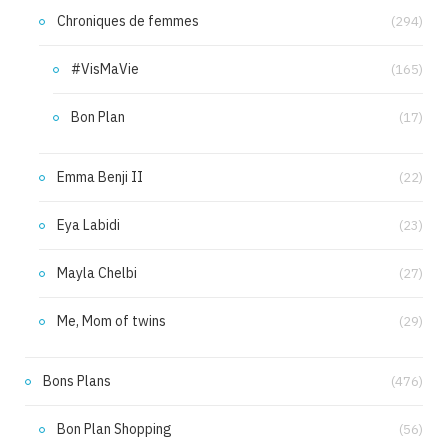
Chroniques de femmes
(294)
#VisMaVie
(165)
Bon Plan
(17)
Emma Benji II
(22)
Eya Labidi
(23)
Mayla Chelbi
(27)
Me, Mom of twins
(29)
Bons Plans
(476)
Bon Plan Shopping
(56)