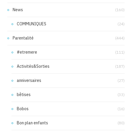
News
(160)
COMMUNIQUES
(24)
Parentalité
(444)
#etremere
(111)
Activités&Sorties
(187)
anniversaires
(27)
bêtises
(33)
Bobos
(16)
Bon plan enfants
(80)