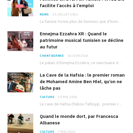
facilite l’accès à l’emploi
NEWS
15 JUILLET 2026
La Tunisie forme plus de femmes que d’hommes dans les filières scientifiques. Pourtant, pour beaucoup…
Ennejma Ezzahra XR : Quand le
patrimoine musical tunisien se décline
au futur
CHANT&DANSE
16 JUIN 2026
Le palais d’Ennejma Ezzahra, ce sanctuaire de la musique tunisienne et méditerranéenne construit par le…
La Cave de la Hafsia : le premier roman
de Mohamed Amine Ben Hlel, qu’on ne
lâche pas
CULTURE
15 MAI 2026
Le cave de Hafisa (9abou 7afisiya), premier roman du journaliste tunisien Mohamed Amine Ben Hlel,…
Quand le monde dort, par Francesca
Albanese
CULTURE
7 MAI 2026