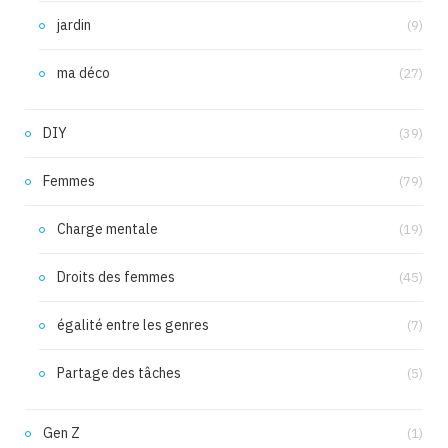
jardin
(9)
ma déco
(27)
DIY
(39)
Femmes
(79)
Charge mentale
(19)
Droits des femmes
(45)
égalité entre les genres
(7)
Partage des tâches
(5)
Gen Z
(1)