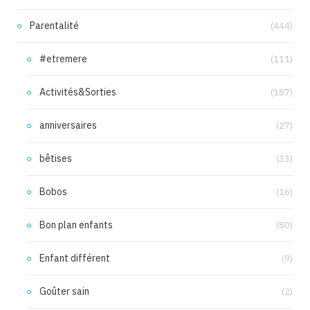
Parentalité
(444)
#etremere
(111)
Activités&Sorties
(187)
anniversaires
(27)
bêtises
(33)
Bobos
(16)
Bon plan enfants
(80)
Enfant différent
(9)
Goûter sain
(2)