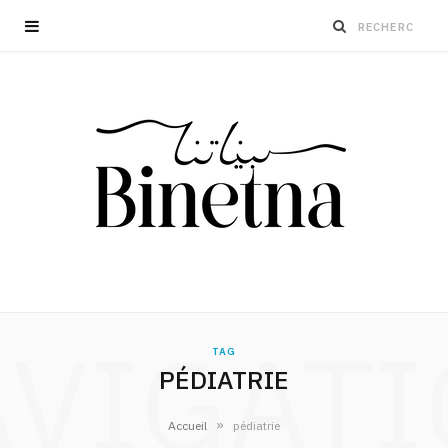
VIGAT
TAG
PÉDIATRIE
»
Accueil
pédiatrie