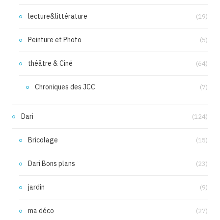
lecture&littérature
(19)
Peinture et Photo
(5)
théâtre & Ciné
(64)
Chroniques des JCC
(7)
Dari
(124)
Bricolage
(15)
Dari Bons plans
(23)
jardin
(9)
ma déco
(27)