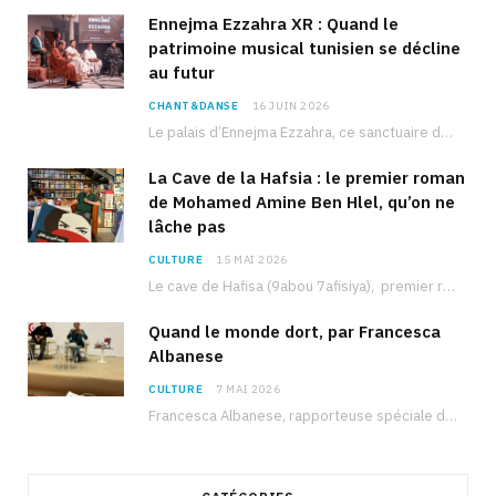
Ennejma Ezzahra XR : Quand le
patrimoine musical tunisien se décline
au futur
CHANT&DANSE
16 JUIN 2026
Le palais d’Ennejma Ezzahra, ce sanctuaire de la musique tunisienne et méditerranéenne construit par le…
La Cave de la Hafsia : le premier roman
de Mohamed Amine Ben Hlel, qu’on ne
lâche pas
CULTURE
15 MAI 2026
Le cave de Hafisa (9abou 7afisiya), premier roman du journaliste tunisien Mohamed Amine Ben Hlel,…
Quand le monde dort, par Francesca
Albanese
CULTURE
7 MAI 2026
Francesca Albanese, rapporteuse spéciale de l’ONU sur les territoires palestiniens occupés, était à Tunis pour…