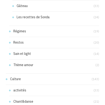
Gâteau
(33)
Les recettes de Sonda
(24)
Régimes
(19)
Restos
(20)
Sain et light
(14)
Thème amour
(2)
Culture
(143)
activités
(33)
Chant&danse
(21)