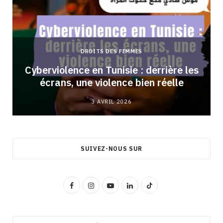
DROITS DES FEMMES
Cyberviolence en Tunisie : derrière les
écrans, une violence bien réelle
3 AVRIL 2026
SUIVEZ-NOUS SUR
F
I
Y
L
T
a
n
o
i
i
c
s
u
n
k