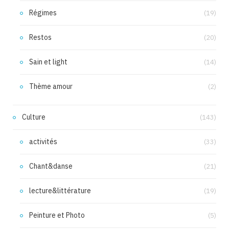
Régimes
(19)
Restos
(20)
Sain et light
(14)
Thème amour
(2)
Culture
(143)
activités
(33)
Chant&danse
(21)
lecture&littérature
(19)
Peinture et Photo
(5)