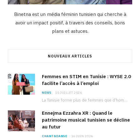
Binetna est un média féminin tunisien qui cherche à
avoir un impact positif, à travers des conseils, bons
plans et astuces.
NOUVEAUX ARTICLES
Femmes en STIM en Tunisie : WYSE 2.0
facilite l’accès à l’emploi
NEWS
15 JUILLET 2026
La Tunisie forme plus de femmes que d’hommes dans les filières scientifiques. Pourtant, pour beaucoup…
Ennejma Ezzahra XR : Quand le
patrimoine musical tunisien se décline
au futur
CHANT&DANSE
16 JUIN 2026