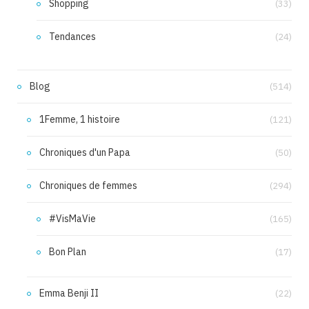
Shopping
(33)
Tendances
(24)
Blog
(514)
1Femme, 1 histoire
(121)
Chroniques d'un Papa
(50)
Chroniques de femmes
(294)
#VisMaVie
(165)
Bon Plan
(17)
Emma Benji II
(22)