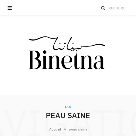
VIGAT
TAG
PEAU SAINE
»
Accueil
peau saine