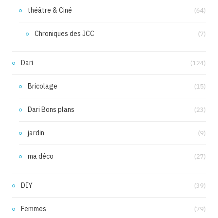
théâtre & Ciné
(64)
Chroniques des JCC
(7)
Dari
(124)
Bricolage
(15)
Dari Bons plans
(23)
jardin
(9)
ma déco
(27)
DIY
(39)
Femmes
(79)