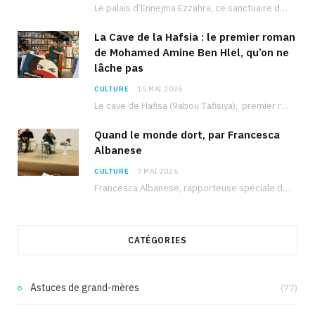
Le palais d’Ennejma Ezzahra, ce sanctuaire de la musique tunisienne et méditerranéenne construit par le…
La Cave de la Hafsia : le premier roman
de Mohamed Amine Ben Hlel, qu’on ne
lâche pas
CULTURE
15 MAI 2026
Le cave de Hafisa (9abou 7afisiya), premier roman du journaliste tunisien Mohamed Amine Ben Hlel,…
Quand le monde dort, par Francesca
Albanese
CULTURE
7 MAI 2026
Francesca Albanese, rapporteuse spéciale de l’ONU sur les territoires palestiniens occupés, était à Tunis pour…
CATÉGORIES
Astuces de grand-mères
(77)