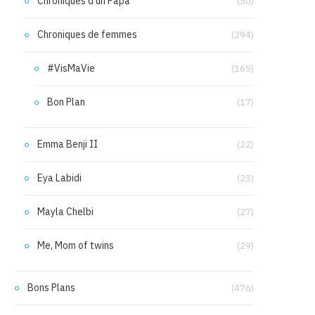
Chroniques d'un Papa
(50)
Chroniques de femmes
(294)
#VisMaVie
(165)
Bon Plan
(17)
Emma Benji II
(22)
Eya Labidi
(23)
Mayla Chelbi
(27)
Me, Mom of twins
(29)
Bons Plans
(476)