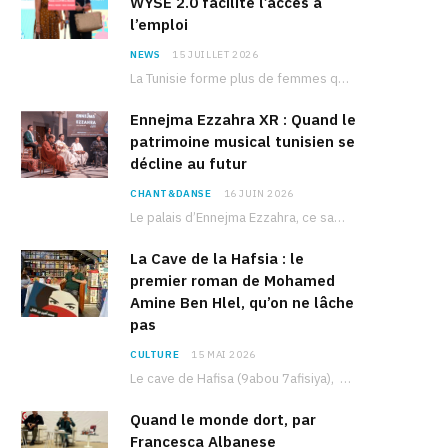
WYSE 2.0 facilite l’accès à
l’emploi
NEWS
15 JUILLET 2026
La Tunisie forme plus de femmes que d’hommes dans les filières scientifiques. Pourtant, pour beaucoup…
Ennejma Ezzahra XR : Quand le
patrimoine musical tunisien se
décline au futur
CHANT&DANSE
16 JUIN 2026
Le palais d’Ennejma Ezzahra, ce sanctuaire de la musique tunisienne et méditerranéenne construit par le…
La Cave de la Hafsia : le
premier roman de Mohamed
Amine Ben Hlel, qu’on ne lâche
pas
CULTURE
15 MAI 2026
Le cave de Hafisa (9abou 7afisiya), premier roman du journaliste tunisien Mohamed Amine Ben Hlel,…
Quand le monde dort, par
Francesca Albanese