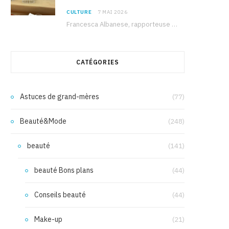
CULTURE
7 MAI 2026
Francesca Albanese, rapporteuse spéciale de l’ONU sur les territoires palestiniens occupés, était à Tunis pour…
CATÉGORIES
Astuces de grand-mères
(77)
Beauté&Mode
(248)
beauté
(141)
beauté Bons plans
(44)
Conseils beauté
(44)
Make-up
(21)