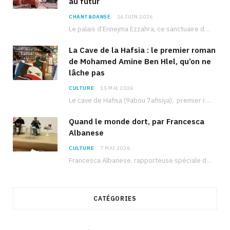
au futur
CHANT&DANSE
16 JUIN 2026
Le palais d’Ennejma Ezzahra, ce sanctuaire de la musique tunisienne et méditerranéenne construit par le…
La Cave de la Hafsia : le premier roman
de Mohamed Amine Ben Hlel, qu’on ne
lâche pas
CULTURE
15 MAI 2026
Le cave de Hafisa (9abou 7afisiya), premier roman du journaliste tunisien Mohamed Amine Ben Hlel,…
Quand le monde dort, par Francesca
Albanese
CULTURE
7 MAI 2026
Francesca Albanese, rapporteuse spéciale de l’ONU sur les territoires palestiniens occupés, était à Tunis pour…
CATÉGORIES