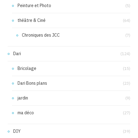
Peinture et Photo
(5)
théâtre & Ciné
(64)
Chroniques des JCC
(7)
Dari
(124)
Bricolage
(15)
Dari Bons plans
(23)
jardin
(9)
ma déco
(27)
DIY
(39)