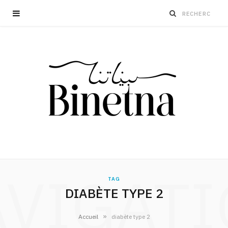
VIGAT
TAG
DIABÈTE TYPE 2
»
Accueil
diabète type 2