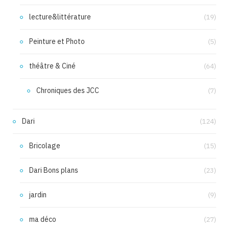
lecture&littérature
(19)
Peinture et Photo
(5)
théâtre & Ciné
(64)
Chroniques des JCC
(7)
Dari
(124)
Bricolage
(15)
Dari Bons plans
(23)
jardin
(9)
ma déco
(27)