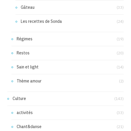
Gâteau
(33)
Les recettes de Sonda
(24)
Régimes
(19)
Restos
(20)
Sain et light
(14)
Thème amour
(2)
Culture
(143)
activités
(33)
Chant&danse
(21)