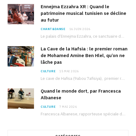
Ennejma Ezzahra XR : Quand le
patrimoine musical tunisien se décline
au futur
CHANT&DANSE
16 JUIN 2026
Le palais d’Ennejma Ezzahra, ce sanctuaire de la musique tunisienne et méditerranéenne construit par le…
La Cave de la Hafsia : le premier roman
de Mohamed Amine Ben Hlel, qu’on ne
lâche pas
CULTURE
15 MAI 2026
Le cave de Hafisa (9abou 7afisiya), premier roman du journaliste tunisien Mohamed Amine Ben Hlel,…
Quand le monde dort, par Francesca
Albanese
CULTURE
7 MAI 2026
Francesca Albanese, rapporteuse spéciale de l’ONU sur les territoires palestiniens occupés, était à Tunis pour…