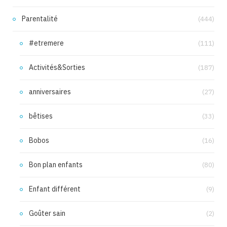
Parentalité
(444)
#etremere
(111)
Activités&Sorties
(187)
anniversaires
(27)
bêtises
(33)
Bobos
(16)
Bon plan enfants
(80)
Enfant différent
(9)
Goûter sain
(2)