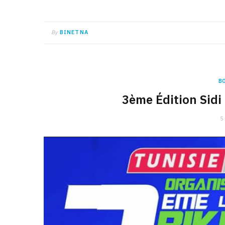
By
BINETNA
B
3ème Édition Sidi
5