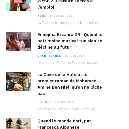
WYSE 2.0 facilite l’accès à
l’emploi
NEWS
15 JUILLET 2026
La Tunisie forme plus de femmes que d’hommes dans les filières scientifiques. Pourtant, pour beaucoup…
Ennejma Ezzahra XR : Quand le
patrimoine musical tunisien se
décline au futur
CHANT&DANSE
16 JUIN 2026
Le palais d’Ennejma Ezzahra, ce sanctuaire de la musique tunisienne et méditerranéenne construit par le…
La Cave de la Hafsia : le
premier roman de Mohamed
Amine Ben Hlel, qu’on ne lâche
pas
CULTURE
15 MAI 2026
Le cave de Hafisa (9abou 7afisiya), premier roman du journaliste tunisien Mohamed Amine Ben Hlel,…
Quand le monde dort, par
Francesca Albanese