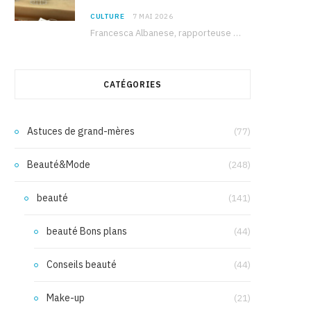
CULTURE
7 MAI 2026
Francesca Albanese, rapporteuse spéciale de l’ONU sur les territoires palestiniens occupés, était à Tunis pour…
CATÉGORIES
Astuces de grand-mères
(77)
Beauté&Mode
(248)
beauté
(141)
beauté Bons plans
(44)
Conseils beauté
(44)
Make-up
(21)