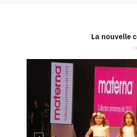
La nouvelle 
21
de gauche à droite Robe Dr Kid (89d900), Robe Dr Kid (
Abso