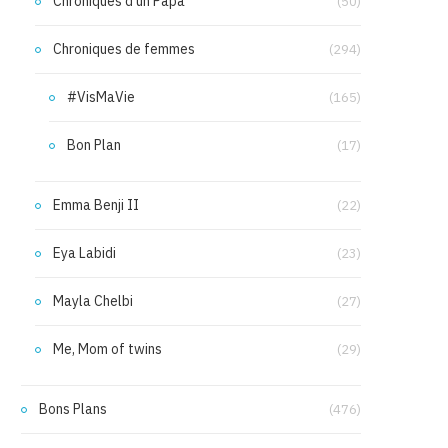
Chroniques d'un Papa
(50)
Chroniques de femmes
(294)
#VisMaVie
(165)
Bon Plan
(17)
Emma Benji II
(22)
Eya Labidi
(23)
Mayla Chelbi
(27)
Me, Mom of twins
(29)
Bons Plans
(476)