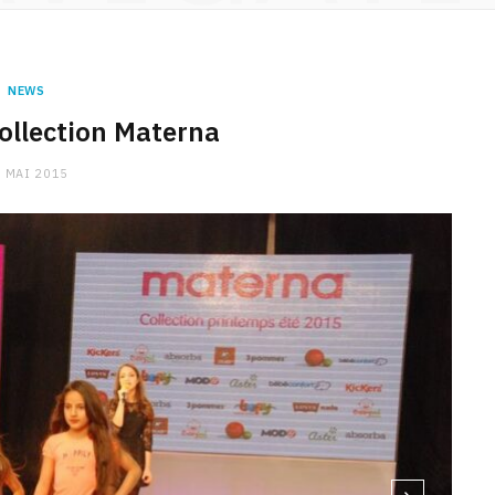
NEWS
collection Materna
 MAI 2015
89d900), Jupe Absorba (94d900), pull Absorba (56d900), legging
rba (39d900)
CHARGE MENTALE
Stress après le travail :
comment relâcher la pression
9 JANVIER 2026