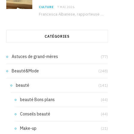
CULTURE
7 MAI 2026
Francesca Albanese, rapporteuse spéciale de l’ONU sur les territoires palestiniens occupés, était à Tunis pour…
CATÉGORIES
Astuces de grand-mères
(77)
Beauté&Mode
(248)
beauté
(141)
beauté Bons plans
(44)
Conseils beauté
(44)
Make-up
(21)