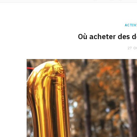
ACTIV
Où acheter des d
27 O