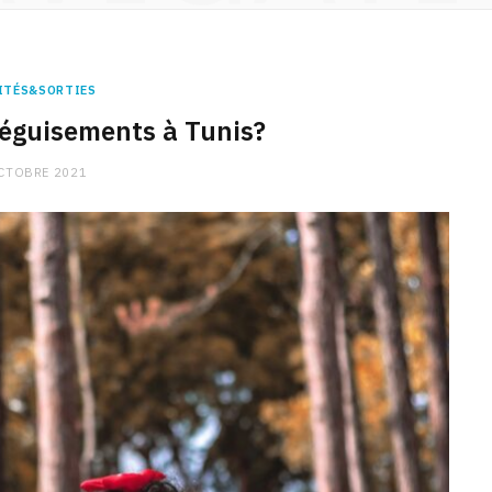
ITÉS&SORTIES
éguisements à Tunis?
CTOBRE 2021
CHARGE MENTALE
Stress après le travail :
comment relâcher la pression
9 JANVIER 2026