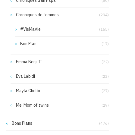
Chroniques d'un Papa
(50)
Chroniques de femmes
(294)
#VisMaVie
(165)
Bon Plan
(17)
Emma Benji II
(22)
Eya Labidi
(23)
Mayla Chelbi
(27)
Me, Mom of twins
(29)
Bons Plans
(476)