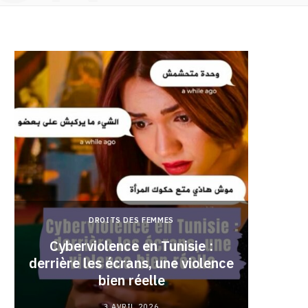
DROITS DES FEMMES
Cyberviolence en Tunisie :
derrière les écrans, une violence
Pourqu
bien réelle
3 AVRIL 2026