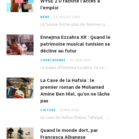
WYSE 2.0 facilite l’accès à
l’emploi
NEWS
15 JUILLET 2026
La Tunisie forme plus de femmes que d’hommes dans les filières scientifiques. Pourtant, pour beaucoup…
Ennejma Ezzahra XR : Quand le
patrimoine musical tunisien se
décline au futur
CHANT&DANSE
16 JUIN 2026
Le palais d’Ennejma Ezzahra, ce sanctuaire de la musique tunisienne et méditerranéenne construit par le…
La Cave de la Hafsia : le
premier roman de Mohamed
Amine Ben Hlel, qu’on ne lâche
pas
CULTURE
15 MAI 2026
Le cave de Hafisa (9abou 7afisiya), premier roman du journaliste tunisien Mohamed Amine Ben Hlel,…
Quand le monde dort, par
Francesca Albanese