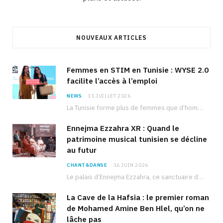
NOUVEAUX ARTICLES
Femmes en STIM en Tunisie : WYSE 2.0
facilite l’accès à l’emploi
NEWS
15 JUILLET 2026
La Tunisie forme plus de femmes que d’hommes dans les filières scientifiques. Pourtant, pour beaucoup…
Ennejma Ezzahra XR : Quand le
patrimoine musical tunisien se décline
au futur
CHANT&DANSE
16 JUIN 2026
Le palais d’Ennejma Ezzahra, ce sanctuaire de la musique tunisienne et méditerranéenne construit par le…
La Cave de la Hafsia : le premier roman
de Mohamed Amine Ben Hlel, qu’on ne
lâche pas