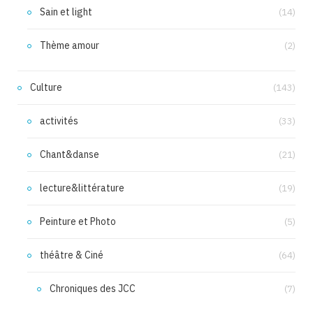
Sain et light
(14)
Thème amour
(2)
Culture
(143)
activités
(33)
Chant&danse
(21)
lecture&littérature
(19)
Peinture et Photo
(5)
théâtre & Ciné
(64)
Chroniques des JCC
(7)