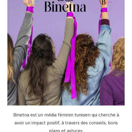
o
r
e
I
k
a
n
m
Binetna est un média féminin tunisien qui cherche à
avoir un impact positif, à travers des conseils, bons
plans et astuces.