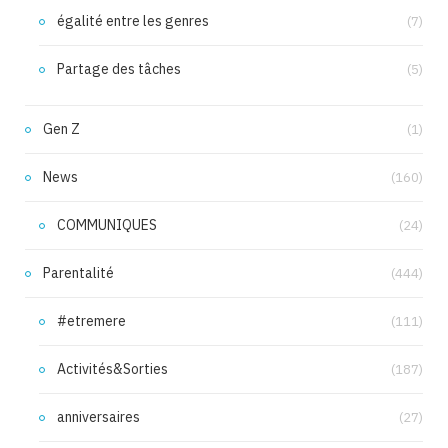
égalité entre les genres
(7)
Partage des tâches
(5)
Gen Z
(1)
News
(160)
COMMUNIQUES
(24)
Parentalité
(444)
#etremere
(111)
Activités&Sorties
(187)
anniversaires
(27)