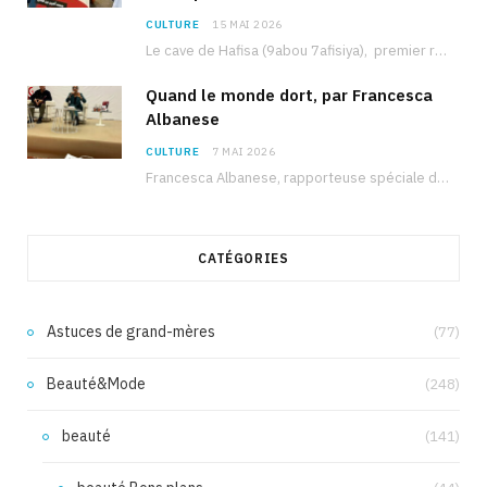
CULTURE
15 MAI 2026
Le cave de Hafisa (9abou 7afisiya), premier roman du journaliste tunisien Mohamed Amine Ben Hlel,…
Quand le monde dort, par Francesca
Albanese
CULTURE
7 MAI 2026
Francesca Albanese, rapporteuse spéciale de l’ONU sur les territoires palestiniens occupés, était à Tunis pour…
CATÉGORIES
Astuces de grand-mères
(77)
Beauté&Mode
(248)
beauté
(141)