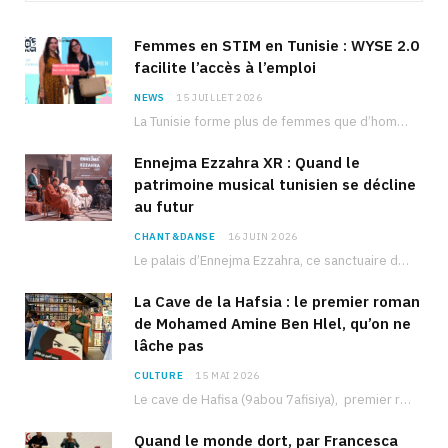
Femmes en STIM en Tunisie : WYSE 2.0
facilite l’accès à l’emploi
NEWS
15 JUILLET 2026
La Tunisie forme plus de femmes que d’hommes dans les filières scientifiques. Pourtant, pour beaucoup…
Ennejma Ezzahra XR : Quand le
patrimoine musical tunisien se décline
au futur
CHANT&DANSE
16 JUIN 2026
Le palais d’Ennejma Ezzahra, ce sanctuaire de la musique tunisienne et méditerranéenne construit par le…
La Cave de la Hafsia : le premier roman
de Mohamed Amine Ben Hlel, qu’on ne
lâche pas
CULTURE
15 MAI 2026
Le cave de Hafisa (9abou 7afisiya), premier roman du journaliste tunisien Mohamed Amine Ben Hlel,…
Quand le monde dort, par Francesca