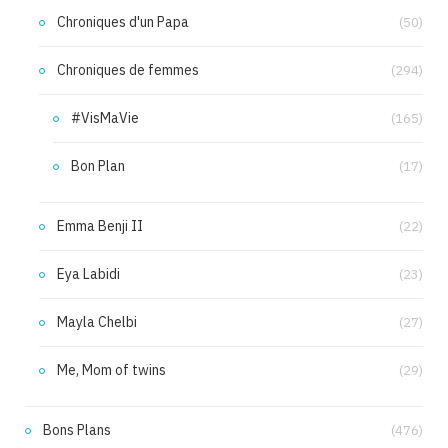
Chroniques d'un Papa
(50)
Chroniques de femmes
(294)
#VisMaVie
(165)
Bon Plan
(17)
Emma Benji II
(22)
Eya Labidi
(23)
Mayla Chelbi
(27)
Me, Mom of twins
(29)
Bons Plans
(476)