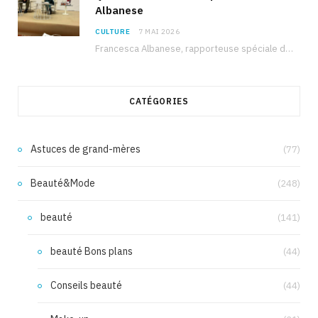
Albanese
CULTURE
7 MAI 2026
Francesca Albanese, rapporteuse spéciale de l’ONU sur les territoires palestiniens occupés, était à Tunis pour…
CATÉGORIES
Astuces de grand-mères
(77)
Beauté&Mode
(248)
beauté
(141)
beauté Bons plans
(44)
Conseils beauté
(44)