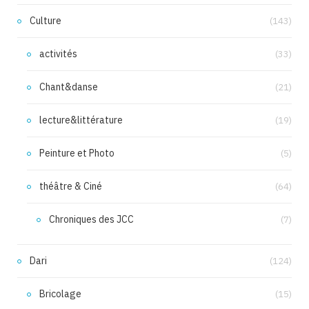
Culture
(143)
activités
(33)
Chant&danse
(21)
lecture&littérature
(19)
Peinture et Photo
(5)
théâtre & Ciné
(64)
Chroniques des JCC
(7)
Dari
(124)
Bricolage
(15)