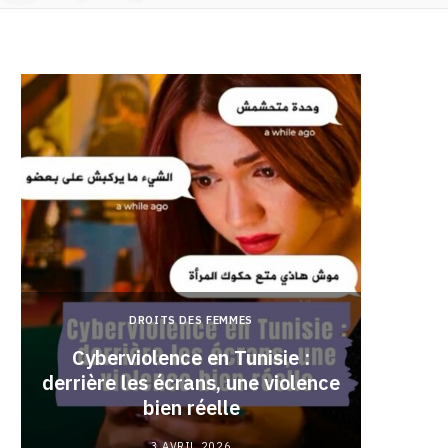
DROITS DES FEMMES
Cyberviolence en Tunisie :
derrière les écrans, une violence
Pourqu
bien réelle
3 AVRIL 2026