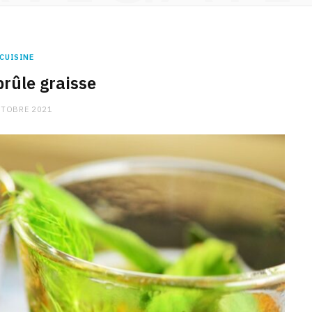
CUISINE
brûle graisse
CTOBRE 2021
CHARGE MENTALE
Stress après le travail :
comment relâcher la pression
9 JANVIER 2026