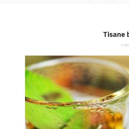
Tisane 
5 O