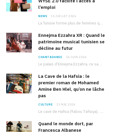
WYSE 2.0 facilite l’accès à
l’emploi
NEWS
15 JUILLET 2026
La Tunisie forme plus de femmes que d’hommes dans les filières scientifiques. Pourtant, pour beaucoup…
Ennejma Ezzahra XR : Quand le
patrimoine musical tunisien se
décline au futur
CHANT&DANSE
16 JUIN 2026
Le palais d’Ennejma Ezzahra, ce sanctuaire de la musique tunisienne et méditerranéenne construit par le…
La Cave de la Hafsia : le
premier roman de Mohamed
Amine Ben Hlel, qu’on ne lâche
pas
CULTURE
15 MAI 2026
Le cave de Hafisa (9abou 7afisiya), premier roman du journaliste tunisien Mohamed Amine Ben Hlel,…
Quand le monde dort, par
Francesca Albanese