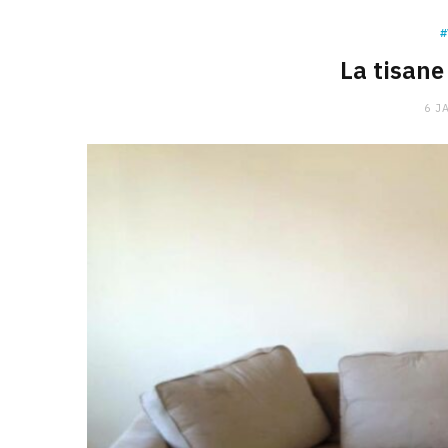
#
La tisane
6 J