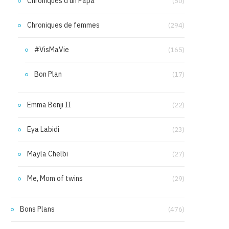
Chroniques d'un Papa
(50)
Chroniques de femmes
(294)
#VisMaVie
(165)
Bon Plan
(17)
Emma Benji II
(22)
Eya Labidi
(23)
Mayla Chelbi
(27)
Me, Mom of twins
(29)
Bons Plans
(476)