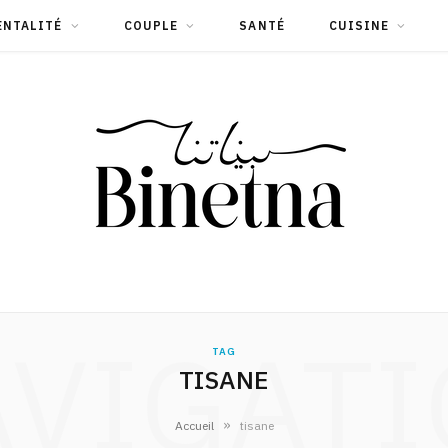
ENTALITÉ
COUPLE
SANTÉ
CUISINE
VIGAT
TAG
TISANE
»
Accueil
tisane