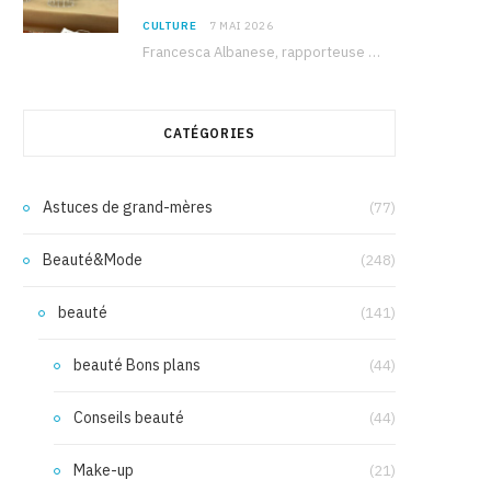
CULTURE
7 MAI 2026
Francesca Albanese, rapporteuse spéciale de l’ONU sur les territoires palestiniens occupés, était à Tunis pour…
CATÉGORIES
Astuces de grand-mères
(77)
Beauté&Mode
(248)
beauté
(141)
beauté Bons plans
(44)
Conseils beauté
(44)
Make-up
(21)