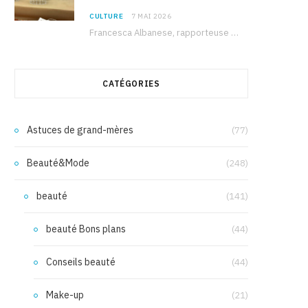
CULTURE
7 MAI 2026
Francesca Albanese, rapporteuse spéciale de l’ONU sur les territoires palestiniens occupés, était à Tunis pour…
CATÉGORIES
Astuces de grand-mères
(77)
Beauté&Mode
(248)
beauté
(141)
beauté Bons plans
(44)
Conseils beauté
(44)
Make-up
(21)