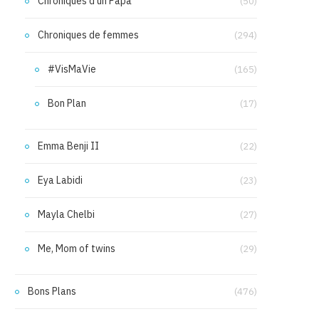
Chroniques d'un Papa
(50)
Chroniques de femmes
(294)
#VisMaVie
(165)
Bon Plan
(17)
Emma Benji II
(22)
Eya Labidi
(23)
Mayla Chelbi
(27)
Me, Mom of twins
(29)
Bons Plans
(476)