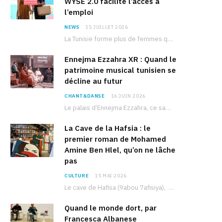
WYSE 2.0 facilite l’accès à
l’emploi
NEWS
15 JUILLET 2026
La Tunisie forme plus de femmes que d’hommes dans les filières scientifiques. Pourtant, pour beaucoup…
Ennejma Ezzahra XR : Quand le
patrimoine musical tunisien se
décline au futur
CHANT&DANSE
16 JUIN 2026
Le palais d’Ennejma Ezzahra, ce sanctuaire de la musique tunisienne et méditerranéenne construit par le…
La Cave de la Hafsia : le
premier roman de Mohamed
Amine Ben Hlel, qu’on ne lâche
pas
CULTURE
15 MAI 2026
Le cave de Hafisa (9abou 7afisiya), premier roman du journaliste tunisien Mohamed Amine Ben Hlel,…
Quand le monde dort, par
Francesca Albanese