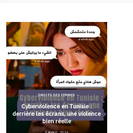
DROITS DES FEMMES
Cyberviolence en Tunisie :
derrière les écrans, une violence
Pourqu
bien réelle
3 AVRIL 2026