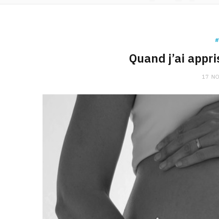
#
Quand j’ai appri
17 N