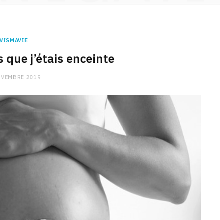
VISMAVIE
s que j’étais enceinte
OVEMBRE 2019
CHARGE MENTALE
Stress après le travail :
comment relâcher la pression
9 JANVIER 2026