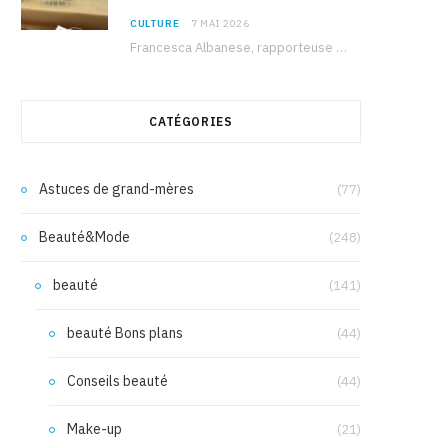
CULTURE
7 MAI 2026
Francesca Albanese, rapporteuse spéciale de l’ONU sur les territoires palestiniens occupés, était à Tunis pour…
CATÉGORIES
Astuces de grand-mères
(77)
Beauté&Mode
(248)
beauté
(141)
beauté Bons plans
(44)
Conseils beauté
(44)
Make-up
(21)