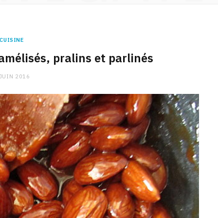
CUISINE
amélisés, pralins et parlinés
 JUIN 2016
CHARGE MENTALE
Stress après le travail :
comment relâcher la pression
9 JANVIER 2026