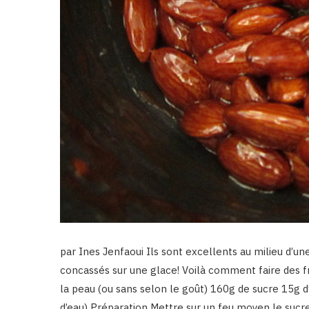
par Ines Jenfaoui Ils sont excellents au milieu d’
concassés sur une glace! Voilà comment faire des f
la peau (ou sans selon le goût) 160g de sucre 15g d’
d’eau) Préparation Mettre sur un feu moyen le sucr