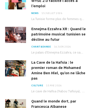
WYSE 2.0 facilite l’accès à
l’emploi
NEWS
15 JUILLET 2026
La Tunisie forme plus de femmes que d’hommes dans les filières scientifiques. Pourtant, pour beaucoup…
Ennejma Ezzahra XR : Quand le
patrimoine musical tunisien se
décline au futur
CHANT&DANSE
16 JUIN 2026
Le palais d’Ennejma Ezzahra, ce sanctuaire de la musique tunisienne et méditerranéenne construit par le…
La Cave de la Hafsia : le
premier roman de Mohamed
Amine Ben Hlel, qu’on ne lâche
pas
CULTURE
15 MAI 2026
Le cave de Hafisa (9abou 7afisiya), premier roman du journaliste tunisien Mohamed Amine Ben Hlel,…
Quand le monde dort, par
Francesca Albanese