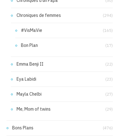
Chroniques d'un Papa
(50)
Chroniques de femmes
(294)
#VisMaVie
(165)
Bon Plan
(17)
Emma Benji II
(22)
Eya Labidi
(23)
Mayla Chelbi
(27)
Me, Mom of twins
(29)
Bons Plans
(476)