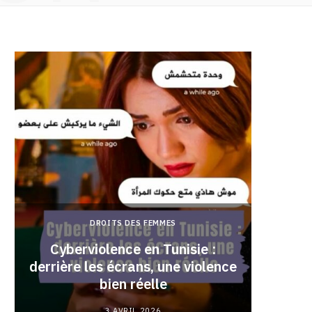
DROITS DES FEMMES
Cyberviolence en Tunisie :
derrière les écrans, une violence
Pourqu
bien réelle
3 AVRIL 2026