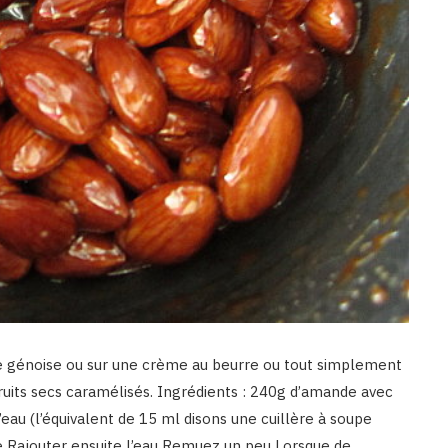
une génoise ou sur une crème au beurre ou tout simplement
ruits secs caramélisés. Ingrédients : 240g d’amande avec
eau (l’équivalent de 15 ml disons une cuillère à soupe
e Rajouter ensuite l’eau Remuez un peu Lorsque de