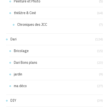
Peinture et Photo
(5)
théâtre & Ciné
(64)
Chroniques des JCC
(7)
Dari
(124)
Bricolage
(15)
Dari Bons plans
(23)
jardin
(9)
ma déco
(27)
DIY
(39)