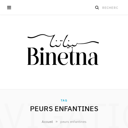
VIGAT
TAG
PEURS ENFANTINES
»
Accueil
peurs enfantines