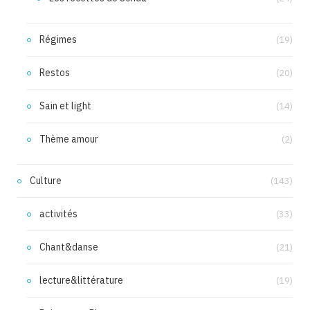
Régimes
(19)
Restos
(20)
Sain et light
(14)
Thème amour
(2)
Culture
(143)
activités
(33)
Chant&danse
(21)
lecture&littérature
(19)