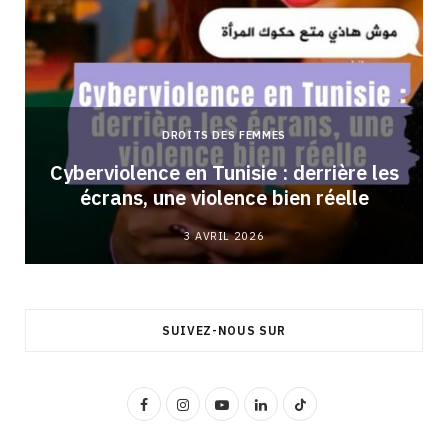
DROITS DES FEMMES
Cyberviolence en Tunisie : derrière les
écrans, une violence bien réelle
3 AVRIL 2026
SUIVEZ-NOUS SUR
F
I
Y
L
T
a
n
o
i
i