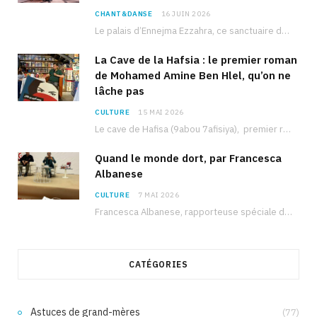
CHANT&DANSE
16 JUIN 2026
Le palais d’Ennejma Ezzahra, ce sanctuaire de la musique tunisienne et méditerranéenne construit par le…
La Cave de la Hafsia : le premier roman
de Mohamed Amine Ben Hlel, qu’on ne
lâche pas
CULTURE
15 MAI 2026
Le cave de Hafisa (9abou 7afisiya), premier roman du journaliste tunisien Mohamed Amine Ben Hlel,…
Quand le monde dort, par Francesca
Albanese
CULTURE
7 MAI 2026
Francesca Albanese, rapporteuse spéciale de l’ONU sur les territoires palestiniens occupés, était à Tunis pour…
CATÉGORIES
Astuces de grand-mères
(77)