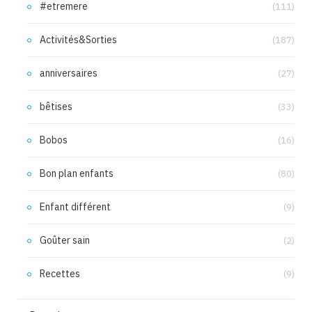
#etremere
(111)
Activités&Sorties
(187)
anniversaires
(27)
bêtises
(33)
Bobos
(16)
Bon plan enfants
(80)
Enfant différent
(9)
Goûter sain
(2)
Recettes
(9)