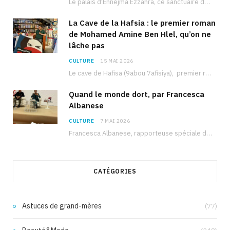
Le palais d’Ennejma Ezzahra, ce sanctuaire de la musique tunisienne et méditerranéenne construit par le…
La Cave de la Hafsia : le premier roman
de Mohamed Amine Ben Hlel, qu’on ne
lâche pas
CULTURE
15 MAI 2026
Le cave de Hafisa (9abou 7afisiya), premier roman du journaliste tunisien Mohamed Amine Ben Hlel,…
Quand le monde dort, par Francesca
Albanese
CULTURE
7 MAI 2026
Francesca Albanese, rapporteuse spéciale de l’ONU sur les territoires palestiniens occupés, était à Tunis pour…
CATÉGORIES
Astuces de grand-mères
(77)