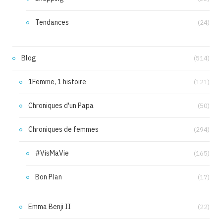
Tendances
(24)
Blog
(514)
1Femme, 1 histoire
(121)
Chroniques d'un Papa
(50)
Chroniques de femmes
(294)
#VisMaVie
(165)
Bon Plan
(17)
Emma Benji II
(22)