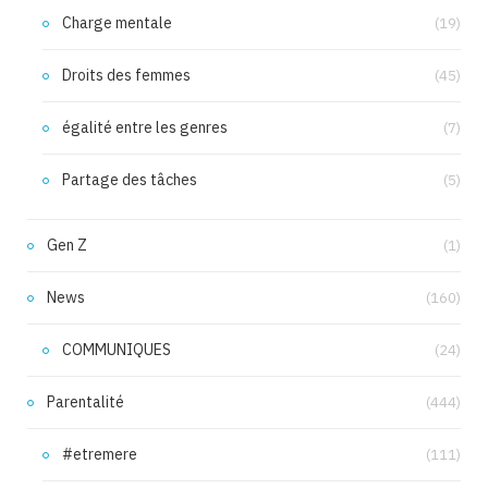
Charge mentale
(19)
Droits des femmes
(45)
égalité entre les genres
(7)
Partage des tâches
(5)
Gen Z
(1)
News
(160)
COMMUNIQUES
(24)
Parentalité
(444)
#etremere
(111)