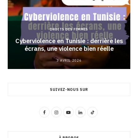
DROITS DES FEMMES
Cyberviolence en Tunisie : derrière les
écrans, une violence bien réelle
3 AVRIL 2026
SUIVEZ-NOUS SUR
F
I
Y
L
T
a
n
o
i
i
c
s
u
n
k
À PROPOS