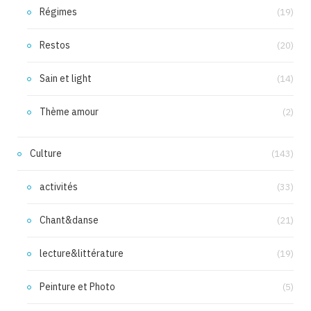
Régimes
(19)
Restos
(20)
Sain et light
(14)
Thème amour
(2)
Culture
(143)
activités
(33)
Chant&danse
(21)
lecture&littérature
(19)
Peinture et Photo
(5)