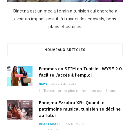
Binetna est un média féminin tunisien qui cherche à
avoir un impact positif, à travers des conseils, bons
plans et astuces.
NOUVEAUX ARTICLES
Femmes en STIM en Tunisie : WYSE 2.0
facilite l’accès à l’emploi
NEWS
15 JUILLET 2026
La Tunisie forme plus de femmes que d’hommes dans les filières scientifiques. Pourtant, pour beaucoup…
Ennejma Ezzahra XR : Quand le
patrimoine musical tunisien se décline
au futur
CHANT&DANSE
16 JUIN 2026