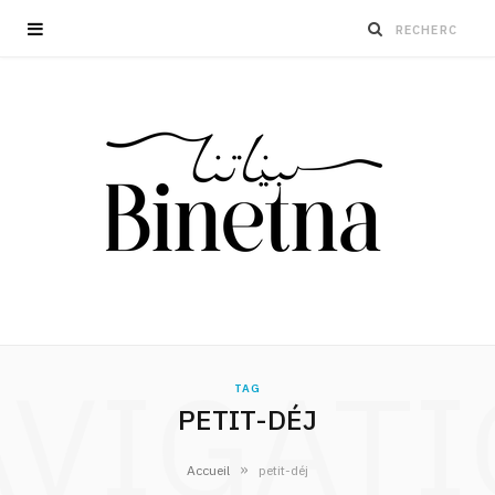
VIGAT
TAG
PETIT-DÉJ
»
Accueil
petit-déj