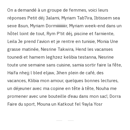
On a demandé à un groupe de femmes, voici leurs
réponses Petit déj 3alami, Myriam Tab7ira, Ibtissem sea
sexe &sun, Myriam Dormiiiiiiiiiir, Myriam week-end dans un
hôtel loint de tout, Rym P’tit déj, piscine et farniente,
Leila Je prend l’avion et je rentre en tunisie, Monia Une
grasse matinée, Nesrine Takwira, Hend les vacanses
tounedi et hamem leghzez kelibia testanna, Nesrine
toute une semaine sans cuisine, samia sortir faire la fête,
Haïfa nhejj l bled eljaw, Jihen plein de café, des
vacances, Klibia mon amour, quelques bonnes lectures,
un déjeuner avec ma copine en tête à tête, Nouha me
promener avec une bouteille d’eau dans mon sac!, Dorra
Faire du sport, Mouna un Katkout fel 9ayla Yosr