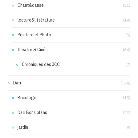
Chant&danse
(21)
lecture&littérature
(19)
Peinture et Photo
(5)
théâtre & Ciné
(64)
Chroniques des JCC
(7)
Dari
(124)
Bricolage
(15)
Dari Bons plans
(23)
jardin
(9)