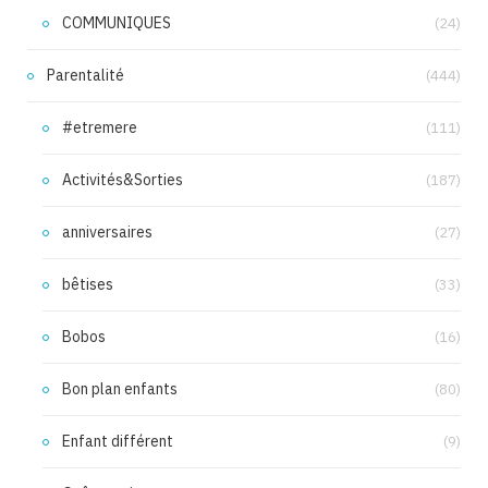
COMMUNIQUES
(24)
Parentalité
(444)
#etremere
(111)
Activités&Sorties
(187)
anniversaires
(27)
bêtises
(33)
Bobos
(16)
Bon plan enfants
(80)
Enfant différent
(9)