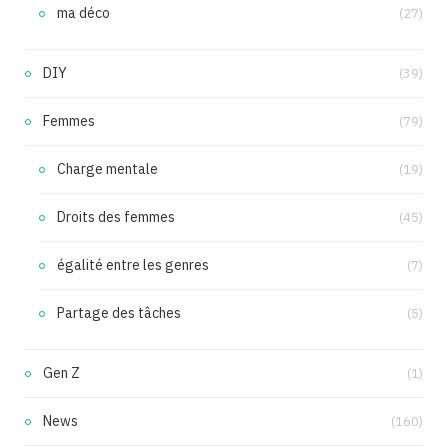
ma déco
(27)
DIY
(39)
Femmes
(79)
Charge mentale
(19)
Droits des femmes
(45)
égalité entre les genres
(7)
Partage des tâches
(5)
Gen Z
(1)
News
(160)