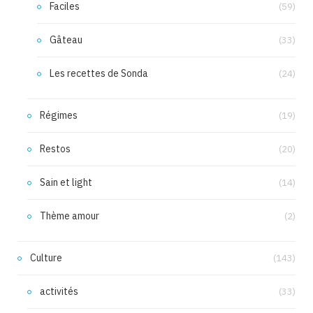
Faciles
(59)
Gâteau
(33)
Les recettes de Sonda
(24)
Régimes
(19)
Restos
(20)
Sain et light
(14)
Thème amour
(2)
Culture
(143)
activités
(33)