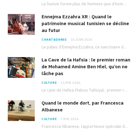
La Tunisie forme plus de femmes que d’hommes dans les filières scientifiques. Pourtant, pour beaucoup…
Ennejma Ezzahra XR : Quand le
patrimoine musical tunisien se décline
au futur
CHANT&DANSE
16 JUIN 2026
Le palais d’Ennejma Ezzahra, ce sanctuaire de la musique tunisienne et méditerranéenne construit par le…
La Cave de la Hafsia : le premier roman
de Mohamed Amine Ben Hlel, qu’on ne
lâche pas
CULTURE
15 MAI 2026
Le cave de Hafisa (9abou 7afisiya), premier roman du journaliste tunisien Mohamed Amine Ben Hlel,…
Quand le monde dort, par Francesca
Albanese
CULTURE
7 MAI 2026
Francesca Albanese, rapporteuse spéciale de l’ONU sur les territoires palestiniens occupés, était à Tunis pour…