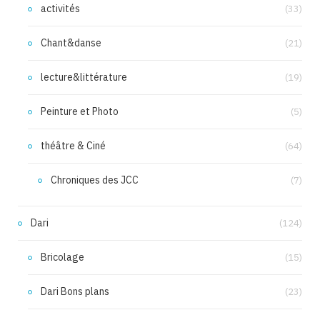
activités
(33)
Chant&danse
(21)
lecture&littérature
(19)
Peinture et Photo
(5)
théâtre & Ciné
(64)
Chroniques des JCC
(7)
Dari
(124)
Bricolage
(15)
Dari Bons plans
(23)