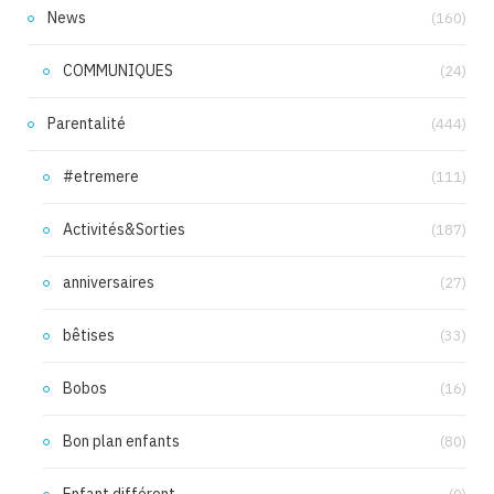
News
(160)
COMMUNIQUES
(24)
Parentalité
(444)
#etremere
(111)
Activités&Sorties
(187)
anniversaires
(27)
bêtises
(33)
Bobos
(16)
Bon plan enfants
(80)