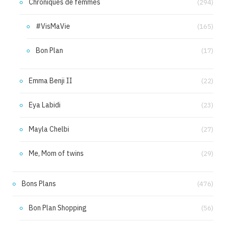
Chroniques de femmes
(294)
#VisMaVie
(165)
Bon Plan
(17)
Emma Benji II
(22)
Eya Labidi
(23)
Mayla Chelbi
(27)
Me, Mom of twins
(29)
Bons Plans
(476)
Bon Plan Shopping
(56)