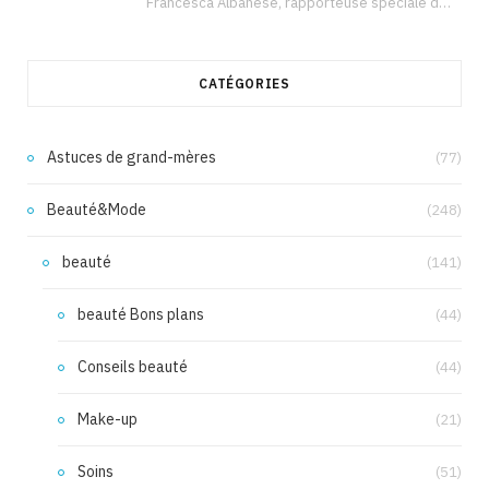
Francesca Albanese, rapporteuse spéciale de l’ONU sur les territoires palestiniens occupés, était à Tunis pour…
CATÉGORIES
Astuces de grand-mères
(77)
Beauté&Mode
(248)
beauté
(141)
beauté Bons plans
(44)
Conseils beauté
(44)
Make-up
(21)
Soins
(51)