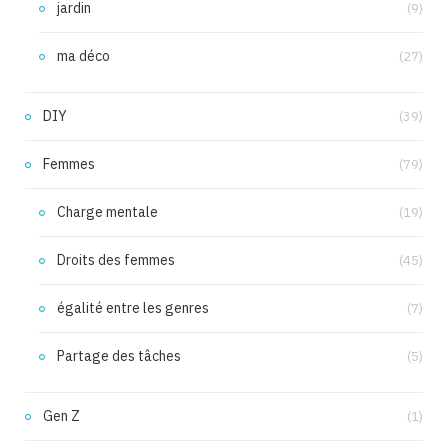
jardin
(9)
ma déco
(27)
DIY
(39)
Femmes
(79)
Charge mentale
(19)
Droits des femmes
(45)
égalité entre les genres
(7)
Partage des tâches
(5)
Gen Z
(1)