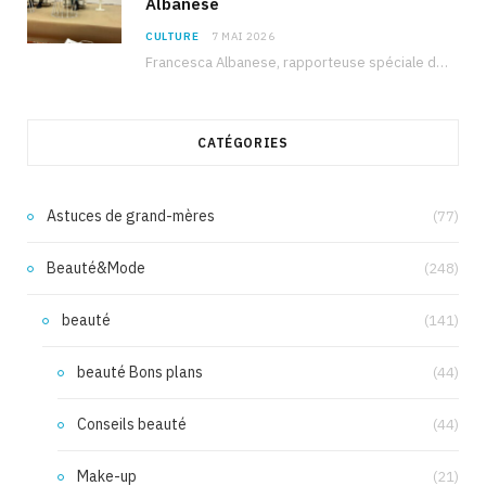
Albanese
CULTURE
7 MAI 2026
Francesca Albanese, rapporteuse spéciale de l’ONU sur les territoires palestiniens occupés, était à Tunis pour…
CATÉGORIES
Astuces de grand-mères
(77)
Beauté&Mode
(248)
beauté
(141)
beauté Bons plans
(44)
Conseils beauté
(44)
Make-up
(21)