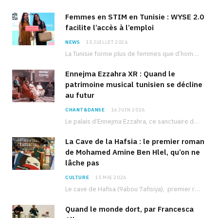
Femmes en STIM en Tunisie : WYSE 2.0
facilite l’accès à l’emploi
NEWS
15 JUILLET 2026
La Tunisie forme plus de femmes que d’hommes dans les filières scientifiques. Pourtant, pour beaucoup…
Ennejma Ezzahra XR : Quand le
patrimoine musical tunisien se décline
au futur
CHANT&DANSE
16 JUIN 2026
Le palais d’Ennejma Ezzahra, ce sanctuaire de la musique tunisienne et méditerranéenne construit par le…
La Cave de la Hafsia : le premier roman
de Mohamed Amine Ben Hlel, qu’on ne
lâche pas
CULTURE
15 MAI 2026
Le cave de Hafisa (9abou 7afisiya), premier roman du journaliste tunisien Mohamed Amine Ben Hlel,…
Quand le monde dort, par Francesca