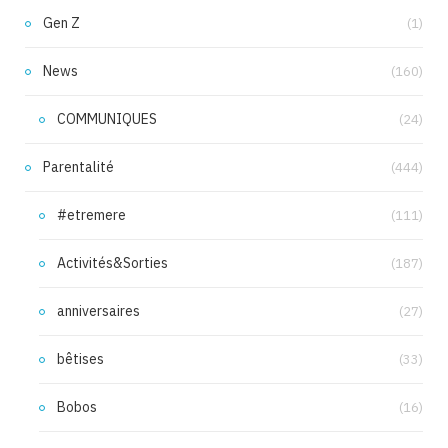
Gen Z
(1)
News
(160)
COMMUNIQUES
(24)
Parentalité
(444)
#etremere
(111)
Activités&Sorties
(187)
anniversaires
(27)
bêtises
(33)
Bobos
(16)