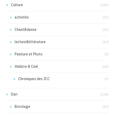
Culture
(143)
activités
(33)
Chant&danse
(21)
lecture&littérature
(19)
Peinture et Photo
(5)
théâtre & Ciné
(64)
Chroniques des JCC
(7)
Dari
(124)
Bricolage
(15)