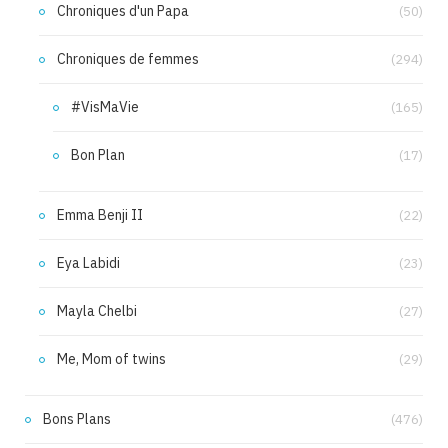
Chroniques d'un Papa
(50)
Chroniques de femmes
(294)
#VisMaVie
(165)
Bon Plan
(17)
Emma Benji II
(22)
Eya Labidi
(23)
Mayla Chelbi
(27)
Me, Mom of twins
(29)
Bons Plans
(476)