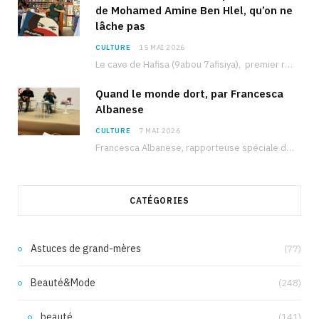
de Mohamed Amine Ben Hlel, qu’on ne
lâche pas
CULTURE
15 MAI 2026
Le cave de Hafisa (9abou 7afisiya), premier roman du journaliste tunisien Mohamed Amine Ben Hlel,…
Quand le monde dort, par Francesca
Albanese
CULTURE
7 MAI 2026
Francesca Albanese, rapporteuse spéciale de l’ONU sur les territoires palestiniens occupés, était à Tunis pour…
CATÉGORIES
Astuces de grand-mères
(77)
Beauté&Mode
(248)
beauté
(141)