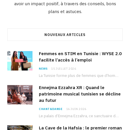
avoir un impact positif, à travers des conseils, bons
plans et astuces.
NOUVEAUX ARTICLES
Femmes en STIM en Tunisie : WYSE 2.0
facilite l’accès à l’emploi
NEWS
15 JUILLET 2026
La Tunisie forme plus de femmes que d’hommes dans les filières scientifiques. Pourtant, pour beaucoup…
Ennejma Ezzahra XR : Quand le
patrimoine musical tunisien se décline
au futur
CHANT&DANSE
16 JUIN 2026
Le palais d’Ennejma Ezzahra, ce sanctuaire de la musique tunisienne et méditerranéenne construit par le…
La Cave de la Hafsia : le premier roman