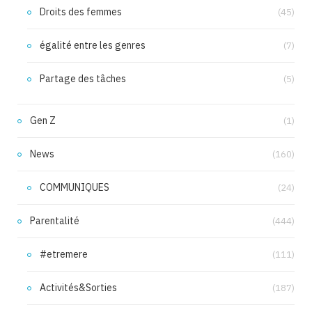
Droits des femmes
(45)
égalité entre les genres
(7)
Partage des tâches
(5)
Gen Z
(1)
News
(160)
COMMUNIQUES
(24)
Parentalité
(444)
#etremere
(111)
Activités&Sorties
(187)