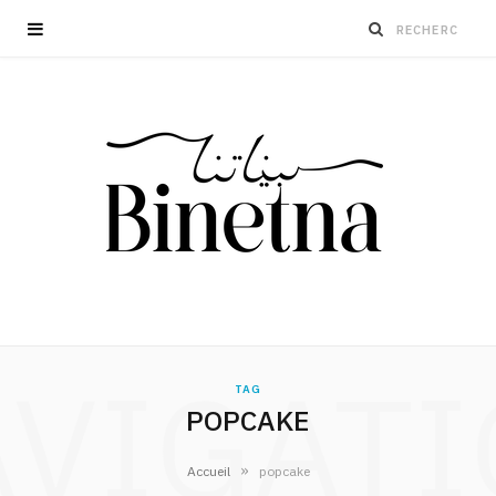
VIGAT
TAG
POPCAKE
»
Accueil
popcake