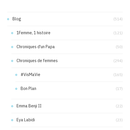
Blog
(514)
1Femme, 1 histoire
(121)
Chroniques d'un Papa
(50)
Chroniques de femmes
(294)
#VisMaVie
(165)
Bon Plan
(17)
Emma Benji II
(22)
Eya Labidi
(23)