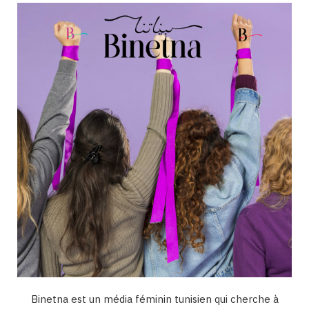
o
g
b
d
k
o
r
e
I
k
a
n
m
Binetna est un média féminin tunisien qui cherche à