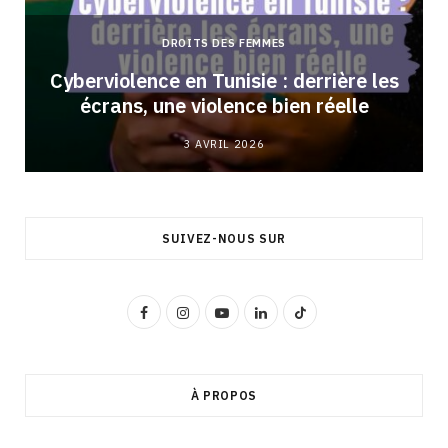
DROITS DES FEMMES
Cyberviolence en Tunisie : derrière les
écrans, une violence bien réelle
3 AVRIL 2026
SUIVEZ-NOUS SUR
F
I
Y
L
T
a
n
o
i
i
c
s
u
n
k
À PROPOS
e
t
T
k
T
b
a
u
e
o