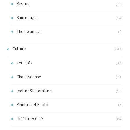
Restos
(20)
Sain et light
(14)
Thème amour
(2)
Culture
(143)
activités
(33)
Chant&danse
(21)
lecture&littérature
(19)
Peinture et Photo
(5)
théâtre & Ciné
(64)