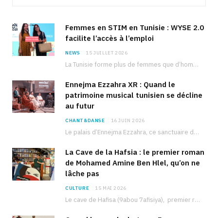
Femmes en STIM en Tunisie : WYSE 2.0
facilite l’accès à l’emploi
NEWS
15 JUILLET 2026
La Tunisie forme plus de femmes que d’hommes dans les filières scientifiques. Pourtant, pour beaucoup…
Ennejma Ezzahra XR : Quand le
patrimoine musical tunisien se décline
au futur
CHANT&DANSE
16 JUIN 2026
Le palais d’Ennejma Ezzahra, ce sanctuaire de la musique tunisienne et méditerranéenne construit par le…
La Cave de la Hafsia : le premier roman
de Mohamed Amine Ben Hlel, qu’on ne
lâche pas
CULTURE
15 MAI 2026
Le cave de Hafisa (9abou 7afisiya), premier roman du journaliste tunisien Mohamed Amine Ben Hlel,…