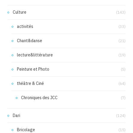
Culture
(143)
activités
(33)
Chant&danse
(21)
lecture&littérature
(19)
Peinture et Photo
(5)
théâtre & Ciné
(64)
Chroniques des JCC
(7)
Dari
(124)
Bricolage
(15)