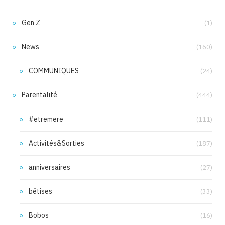
Gen Z
(1)
News
(160)
COMMUNIQUES
(24)
Parentalité
(444)
#etremere
(111)
Activités&Sorties
(187)
anniversaires
(27)
bêtises
(33)
Bobos
(16)