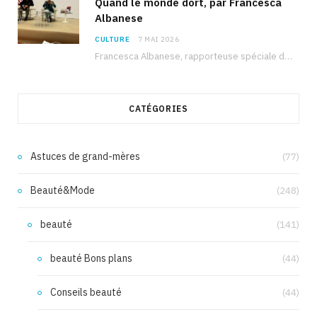
Quand le monde dort, par Francesca
Albanese
CULTURE
7 MAI 2026
Francesca Albanese, rapporteuse spéciale de l’ONU sur les territoires palestiniens occupés, était à Tunis pour…
CATÉGORIES
Astuces de grand-mères
(77)
Beauté&Mode
(248)
beauté
(141)
beauté Bons plans
(44)
Conseils beauté
(44)