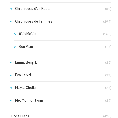
Chroniques d'un Papa
(50)
Chroniques de femmes
(294)
#VisMaVie
(165)
Bon Plan
(17)
Emma Benji II
(22)
Eya Labidi
(23)
Mayla Chelbi
(27)
Me, Mom of twins
(29)
Bons Plans
(476)