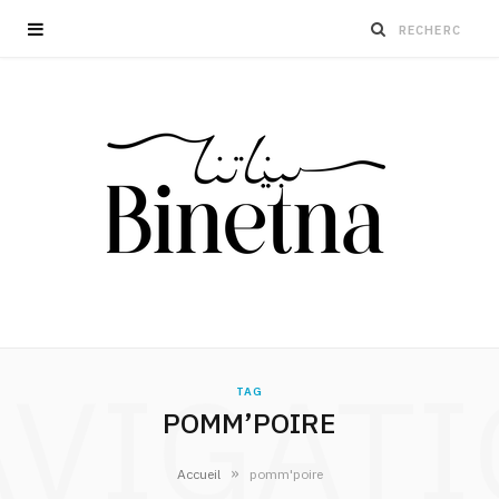
VIGAT
TAG
POMM’POIRE
»
Accueil
pomm'poire