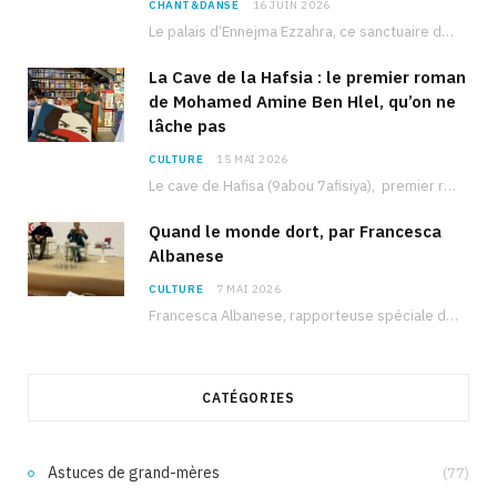
CHANT&DANSE
16 JUIN 2026
Le palais d’Ennejma Ezzahra, ce sanctuaire de la musique tunisienne et méditerranéenne construit par le…
La Cave de la Hafsia : le premier roman
de Mohamed Amine Ben Hlel, qu’on ne
lâche pas
CULTURE
15 MAI 2026
Le cave de Hafisa (9abou 7afisiya), premier roman du journaliste tunisien Mohamed Amine Ben Hlel,…
Quand le monde dort, par Francesca
Albanese
CULTURE
7 MAI 2026
Francesca Albanese, rapporteuse spéciale de l’ONU sur les territoires palestiniens occupés, était à Tunis pour…
CATÉGORIES
Astuces de grand-mères
(77)