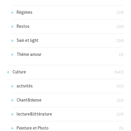
Régimes
(19)
Restos
(20)
Sain et light
(14)
Thème amour
(2)
Culture
(143)
activités
(33)
Chant&danse
(21)
lecture&littérature
(19)
Peinture et Photo
(5)