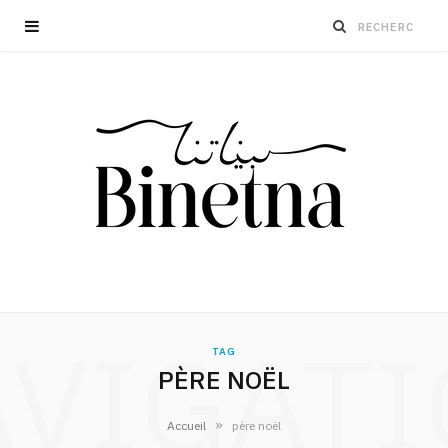
VIGAT
TAG
PÈRE NOËL
»
Accueil
père noël