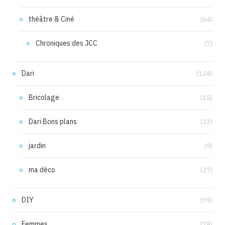
théâtre & Ciné
(64)
Chroniques des JCC
(7)
Dari
(124)
Bricolage
(15)
Dari Bons plans
(23)
jardin
(9)
ma déco
(27)
DIY
(39)
Femmes
(79)