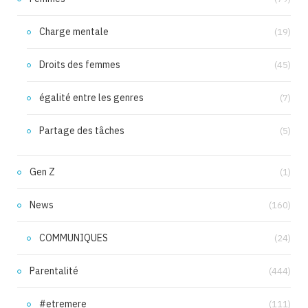
Charge mentale
(19)
Droits des femmes
(45)
égalité entre les genres
(7)
Partage des tâches
(5)
Gen Z
(1)
News
(160)
COMMUNIQUES
(24)
Parentalité
(444)
#etremere
(111)