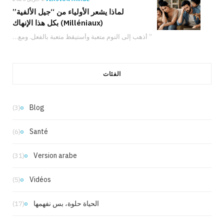
لماذا يشعر الأولياء من “جيل الألفية”
(Milléniaux) بكل هذا الإنهاك
” أذهب إلى النوم متعبة وأستيقظ متعبة بالفعل. ومع ذلك، لدي شعور دائم بأنني لا…
الفئات
Blog
(3)
Santé
(6)
Version arabe
(31)
Vidéos
(5)
الحياة حلوة، بس نفهمها
(17)