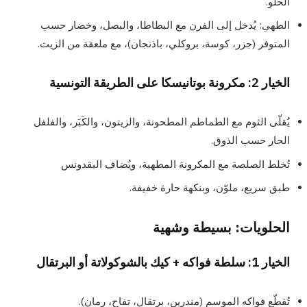
الحلو.
الطهي: يُدخل إلى الفرن مع البطاطا، والبصل، وخضار حسب
المتوفر (جزر، كوسة، بروكلي، باذنجان)، مع ملعقة من الزيت.
الخيار 2: مكرونة بوتانيسكا على الطريقة التونسية
يُقلّى الثوم مع الطماطم المطحونة، والزيتون، والكَبَر، والفلفل
الحار حسب الذوق.
تُخلط الصلصة مع المكرونة المطهية، ويُضاف البقدونس
طبق سريع، ملوّن، وبنكهة حارة خفيفة.
الحلويات: بسيطة وشهية
الخيار 1: سلطة فواكه + كيك بالشوكولاتة أو البرتقال
تُقطّع فواكه الموسم (مندرين، برتقال، تفاح، رمان).