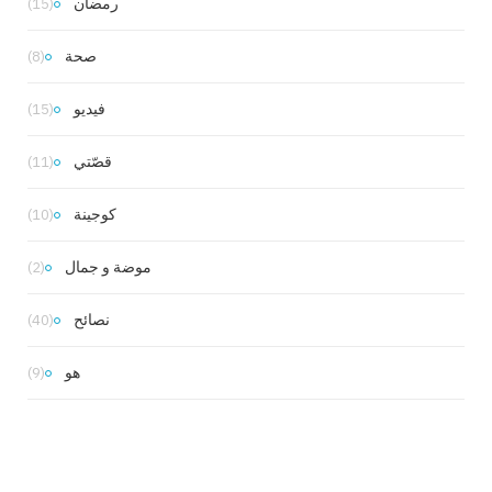
رمضان
(15)
صحة
(8)
فيديو
(15)
قصّتي
(11)
كوجينة
(10)
موضة و جمال
(2)
نصائح
(40)
هو
(9)