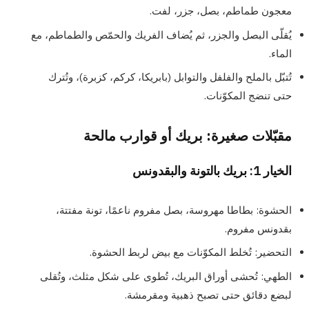
معجون طماطم، بصل، جزر، لفت.
يُقلّى البصل والجزر، ثم يُضاف الفريك والحمّص والطماطم، مع
الماء.
تُتبّل بالملح والفلفل والتوابل (بابريكا، كركم، كزبرة)، وتُترك
حتى تنضج المكوّنات.
مقبّلات صغيرة: بريك أو قوارب مالحة
الخيار 1: بريك بالتونة والبقدونس
الحشوة: بطاطا مهروسة، بصل مفروم ناعمًا، تونة مفتتة،
بقدونس مفروم.
التحضير: تُخلط المكوّنات مع بيض لربط الحشوة.
الطهي: تُحشى أوراق البريك، تُطوى على شكل مثلث، وتُقلى
لبضع دقائق حتى تصبح ذهبية ومقرمشة.