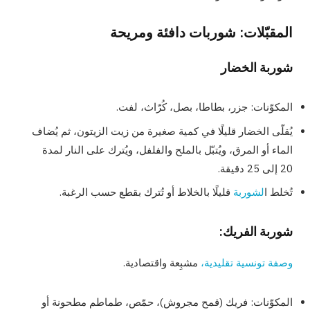
المقبّلات: شوربات دافئة ومريحة
شوربة الخضار
المكوّنات: جزر، بطاطا، بصل، كُرّاث، لفت.
يُقلّى الخضار قليلًا في كمية صغيرة من زيت الزيتون، ثم يُضاف
الماء أو المرق، ويُتبّل بالملح والفلفل، ويُترك على النار لمدة
20 إلى 25 دقيقة.
تُخلط ا
لشوربة
قليلًا بالخلاط أو تُترك بقطع حسب الرغبة.
شوربة الفريك:
وصفة تونسية تقليدية،
مشبِعة واقتصادية.
المكوّنات: فريك (قمح مجروش)، حمّص، طماطم مطحونة أو