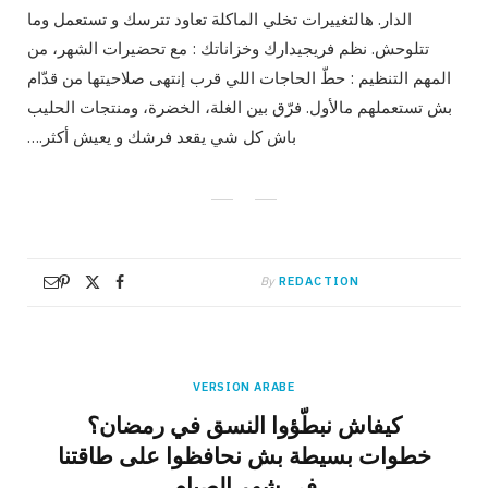
الدار. هالتغييرات تخلي الماكلة تعاود تترسك و تستعمل وما
تتلوحش. نظم فريجيدارك وخزاناتك : مع تحضيرات الشهر، من
المهم التنظيم : حطّ الحاجات اللي قرب إنتهى صلاحيتها من قدّام
بش تستعملهم مالأول. فرّق بين الغلة، الخضرة، ومنتجات الحليب
باش كل شي يقعد فرشك و يعيش أكثر.…
By
REDACTION
VERSION ARABE
كيفاش نبطّؤوا النسق في رمضان؟
خطوات بسيطة بش نحافظوا على طاقتنا
في شهر الصيام