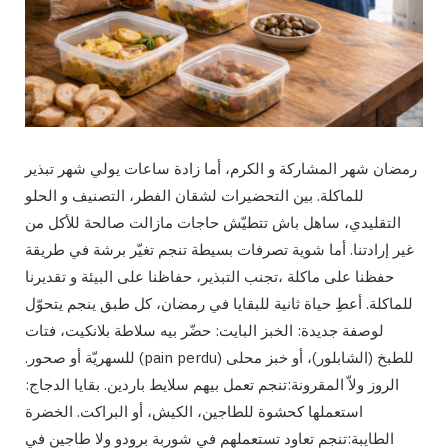
رمضان شهر المشاركة و الكرم، أما زادة ساعات يولي شهر تبذير
للماكلة. بين التحضيرات لشقان الفطر، التصنيف و الحلو
التقليدي، ساهل باش تتطيّش حاجات مازالت صالحة للأكل من
غير إرادتنا. أما شوية تصرفات بسيطة تنجم تغيّر برشة في طريقة
حفظنا على ماكلة ،تجنب التبذير، حفاظنا على البيئة و تقديرنا
للماكلة. أعطِ حياة ثانية للبقايا في رمضان، كل طبق ينجم يتحوّل
لوصفة جديدة: الخبز البايت: حضّر بيه سلاطة بلانكيت، فتات
للطبخ (الشابلور)، أو خبز محلى (pain perdu) للسهريّة أو صحور.
الروز ولاّ المقرونة:تنجم تعمل بيهم سلايط باردين. بقايا الدجاج:
استعملها كحشوة للطاجين، الكيش، أو البراكت. الخضرة
الطايبة:تنجم تعاود تستعملهم في شوربة برودو ولا طاجين في