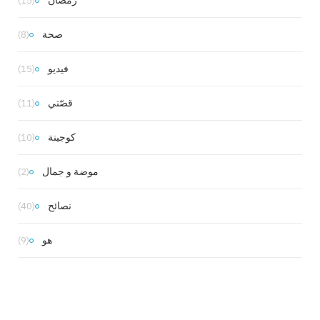
(15)
صحة
(8)
فيديو
(15)
قصّتي
(11)
كوجينة
(10)
موضة و جمال
(2)
نصائح
(40)
هو
(9)