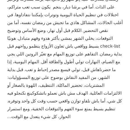
على الذات. أما في برشا ديار، ينجم يكون سبب تعب متراكم،
اختلالات في تنظيم الحياة اليومية وتوترات بإمكننا نتفاداوها. في
أغلب الحالات، المشاكل هاذي ما تجيش من رمضان نفسه، أما من
نقص التحضير. الكلام قبل أول نهار، وضع الأساس وتوضيح
التوقعات، يخلي الشهر يمشي بأكثر هدوء وفهم متبادل. هونيّا
check-list بسيط وواقعي باش تعاون الأزواج ينظمو رواحهم قبل
بداية رمضان. التفاهم على توزيع المهام مع تغيّر الروتين اللي يجي
مع الصيام، النهارات تولي أطول والطاقة أقل. المهام اليومية، إذا
ما حضرناهاش قبل، تولي فيسع مصدر إحباط و تعب. قبل بداية
الشهر، من المفيد النقاش بوضوح على توزيع المسؤوليات:
المشتريات، تحضير الماكلة، التنظيف، اللهوة بالصغار أو
الالتزامات العائلية. الهدف مش باش نعملو باتشكوكينغ نكنجلو فيه
كل شي، أما باش نلقاو توازن واقعي حسب وقت كل واحد وتوفره.
تنظيم بسيط يمنع سوء الفهم والتوقعات الخفية، ومع استمرار
الحوار، كل شيء يتعدل مع الوقت.…