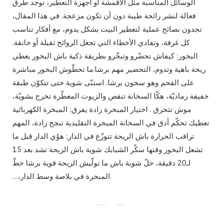
الوسائل المناسبة مثل الأقمشة أو أجهزة التعطير، توجد طرق
فعالة لنشر رائحة طيبة دون أن تكون مزعجة. في هذا المقال،
تجدون نصائح عملية لتعطير البيت بشكل يدوم، مع أفكار تناسب
كل غرفة، وتفادي الأخطاء التي تجعل الروائح ثقيلة أو خانقة.
البخور: كيفاش تحضّرو وتبخّرو بطريقة ذكية باش البخور يعطي
ريحة باهية وتدوم، التحضير مهم برشا.ما تحطّوش البخور مباشرة
على الفحم وهو سخون برشا. استنّى شوية حتى تتكوّن طبقة
خفيفة رماديّة، هكّا السخانة تنقص والزيوت المعطّرة تخرج بشويّة،
موش تتحرق . اختيار المبخرة زادة يفرق: المبخرة الكهربائية
تعطيك تحكّم أدق في السخانة المبخرة التقليدية تنجح زادة، المهم
تراقب الحرارة باش الريحة تتوزّع في الدار: هوّي الدار قبل ما
تشعل البخور وقتها سكّر الشبابك شوية باش الريحة تشد بعد 15
لـ20 دقيقة، حلّ شوية باش ما تولّيش الريحة قوية برشا حطّ
المبخرة في بلاصة وسط الدار،…