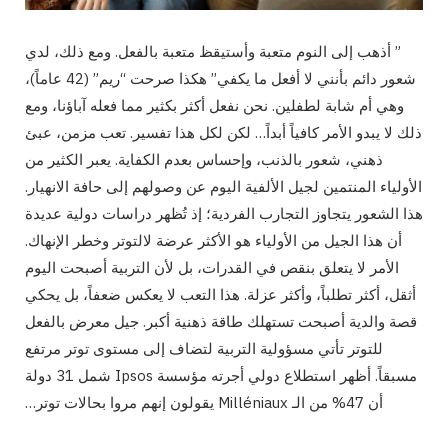
” أذهب إلى النوم متعبة وأستيقظ متعبة بالفعل. ومع ذلك، لدي
شعور دائم بأنني لا أفعل ما يكفي” هكذا صرحت “ريم” (42 عاماً)،
وهي أم شابة لطفلين. نحن نفعل أكثر بكثير مما فعله آباؤنا، ومع
ذلك لا يبدو الأمر كافياً أبداً… لكن لكل هذا تفسير. تعب مزمن، عبئ
ذهني، شعور بالذنب، وإحساس بعدم الكفاية. يعبر الكثير من
الأولياء المنتمين لجيل الألفية اليوم عن وصولهم إلى حافة الانهيار.
هذا الشعور يتجاوز التجارب الفردية؛ إذ تُظهر دراسات دولية عديدة
أن هذا الجيل من الأولياء هو الأكثر عرضة لالتوتر وخطر الإنهاك.
الأمر لا يتعلق بنقص في القدرات، بل لأن التربية أصبحت اليوم
أثقل، أكثر تطلباً، وأكثر عزلة. هذا التعب لا يعكس ضعفاً، بل يحكي
قصة والدية أصبحت تستهلك طاقة ذهنية أكبر. جيل معرض بالفعل
للتوتر تأتي مسؤولية التربية لتضاف إلى مستوى توتر مرتفع
مسبقاً. أظهر استطلاع دولي أجرته مؤسسة Ipsos شمل 31 دولة
أن 47% من الـ Milléniaux يقولون إنهم مروا بحالات توتر…