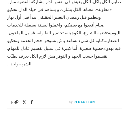
صايم. الكل ياكل. الكل يعيش في نفس الدار.مشاركة القضية مش
«معاونة»، معناها الكل يشارك و يساهم في حياة الدار. نحكيو
وننظمو قبل رمضان التغيير الحقيقي يبدأ قبل أول نهار
صيام.أقعدوا مع بعضكم، واعملوا ليستة بسيطة للخدمات
اليومية:قضية الشارع، الكوجينة، تحضير الطاولة، غسيل الماعون،
الصغار…كتابة كل شيء تساعد باش نشوفوا حجم الخدمة ونحكيو
فيه بهدوء.خطوة صغيرة، أما كبيرة في سبيل تقسيم عادل للمهام.
نقسموا حسب الجهد و التوفر مش لازم الكل يعرف يطيّب
الشربة.واحد…
By
REDACTION