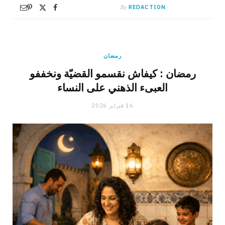
By
REDACTION
رمضان
رمضان : كيفاش نقسمو القضيّة ونخففو
العبىء الذهني على النساء
16 فبراير 2026