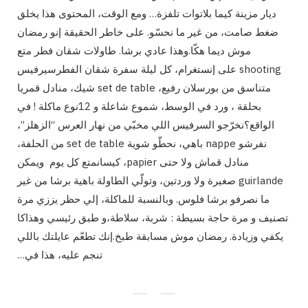
ديار مزينة كيما بلاتوات تلفزة… ومع الوقت، المحتوى هذا يخلق
ضغط صامت، من غير ما نحسّو. على خاطر الحقيقة إنو رمضان
موش ديما هكّا.وهذا عادي برشا. طاولات شقان فطر متع
shooting على إنستغرام، كل ليلة سفرة شقان الفطرسيرفيس
متناسق من بورسلان رفيع، set de table شيك، منادل قمريا
بحلقة ، ورد في الوسط، شموع شاعلة و 12نوع ماكلة ! في
الواقع؟نخرّجو السرفيس اللي مخبّي من نهار العرس “الزهلز”،
نفرشو nappe باهي، نحطّو شوية set de table من الحلفة،
منادل قماش ولا حتى papier، كيسانمتع كل يوم ويمكن
guirlande صغيرة ولا وردتين، وتولّي الطاولة باهية برشا من غير
ما نصرفو برشا فلوس. وبالنسبة للماكلة، إلي حظر يززي مرة
تصنيف و مرة حاجة بسيطة : شربة، سلاطة،و طبق رئيسي وهذاكا
يكفي وزيادة. رمضان موش مسابقة طبخ.إنك تطعّم عايلتك باللي
تنجم عليه، هذا في…