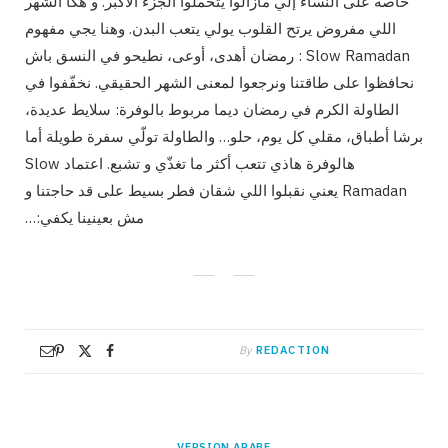
خاصة على النساء إلّي مازالوا يتحملوا الجزء الأكبر. و هكا الشهر
اللي مفروض يرتح القلوب يولي يتعب البدن. وهنا يجي مفهوم
Slow Ramadan : رمضان أهدى، أوعى، نطيحو في النسق باش
نحافظوا على طاقتنا ونرجعوا لمعنى الشهر الحقيقي. نخفّفوا في
الطاولة الكرم في رمضان ديما مربوط بالوفرة: سلايط عديدة،
برشا أطباق، مقلي كل يوم، حلو… والطاولة تولّي سفرة طويلة أما
هالوفرة هاذي تتعب أكثر ما تغذّي و تشبع. اعتماد Slow
Ramadan يعني نقبلوا اللي شقان فطر بسيط على قد حاجتنا و
مش بعينينا يكفي:…
By
REDACTION
VERSION ARABE