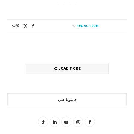
By
REDACTION
LOAD MORE
تابعونا على
T
L
Y
I
F
i
i
o
n
a