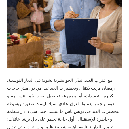
مع اقتراب العيد، تبدّل الجو بشوية بشوية في الديار التونسية.
رمضان قريب يكمّل، وتحضيرات العيد تبدا من توا. مش حاجات
كبيرة و تعقيدات، أما مجموعة تفاصيل صغار نجّمو ننساوهم و
هوما ينجموا يعملوا الفرق. هاذي تشيك ليست صغيرة وبسيطة
لتحضيرات العيد في تونس باش ما يتنسى حتى شيء. دار منظمة
و حاضرة للإستقبال : أول حاجة تخطر على بال برشا عائلات:
تخميل الدار. تنظيفة باهية، شوية تنظيم، و ساعات حتى تبديل