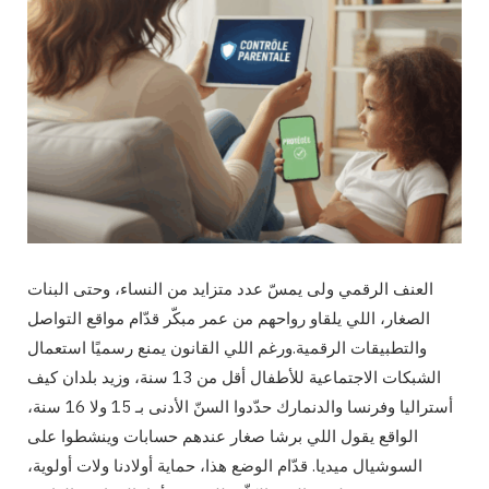
العنف الرقمي ولى يمسّ عدد متزايد من النساء، وحتى البنات
الصغار، اللي يلقاو رواحهم من عمر مبكّر قدّام مواقع التواصل
والتطبيقات الرقمية.ورغم اللي القانون يمنع رسميًا استعمال
الشبكات الاجتماعية للأطفال أقل من 13 سنة، وزيد بلدان كيف
أستراليا وفرنسا والدنمارك حدّدوا السنّ الأدنى بـ 15 ولا 16 سنة،
الواقع يقول اللي برشا صغار عندهم حسابات وينشطوا على
السوشيال ميديا. قدّام الوضع هذا، حماية أولادنا ولات أولوية،