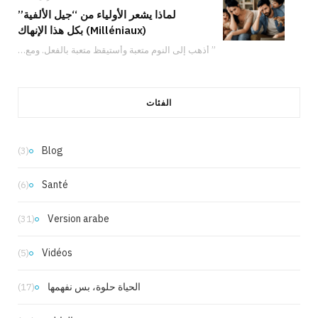
لماذا يشعر الأولياء من “جيل الألفية”
(Milléniaux) بكل هذا الإنهاك
” أذهب إلى النوم متعبة وأستيقظ متعبة بالفعل. ومع ذلك، لدي شعور دائم بأنني لا…
الفئات
Blog
(3)
Santé
(6)
Version arabe
(31)
Vidéos
(5)
الحياة حلوة، بس نفهمها
(17)