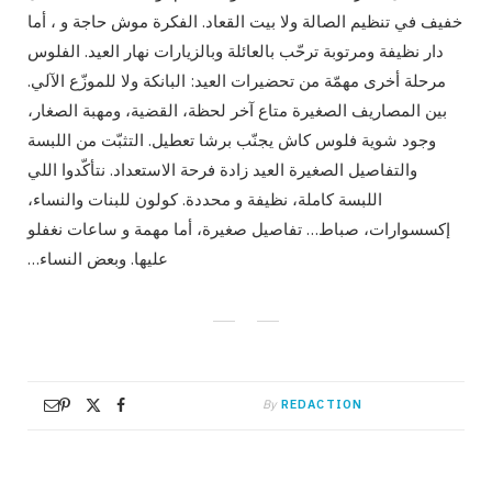
خفيف في تنظيم الصالة ولا بيت القعاد. الفكرة موش حاجة و ، أما
دار نظيفة ومرتوبة ترحّب بالعائلة وبالزيارات نهار العيد. الفلوس
مرحلة أخرى مهمّة من تحضيرات العيد: البانكة ولا للموزّع الآلي.
بين المصاريف الصغيرة متاع آخر لحظة، القضية، ومهبة الصغار،
وجود شوية فلوس كاش يجنّب برشا تعطيل. التثبّت من اللبسة
والتفاصيل الصغيرة العيد زادة فرحة الاستعداد. نتأكّدوا اللي
اللبسة كاملة، نظيفة و محددة. كولون للبنات والنساء،
إكسسوارات، صباط… تفاصيل صغيرة، أما مهمة و ساعات نغفلو
عليها. وبعض النساء…
By
REDACTION