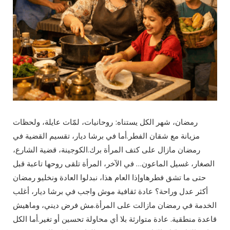
رمضان، شهر الكل يستناه: روحانيات، لمّات عايلة، ولحظات
مزيانة مع شقان الفطر.أما في برشا ديار، تقسيم القضية في
رمضان مازال على كتف المرأة برك.الكوجينة، قضية الشارع،
الصغار، غسيل الماعون… في الآخر، المرأة تلقى روحها تاعبة قبل
حتى ما تشق فطرهاوإذا العام هذا، نبدلوا العادة ونخليو رمضان
أكثر عدل وراحة؟ عادة ثقافية موش واجب في برشا ديار، أغلب
الخدمة في رمضان مازالت على المرأة.مش فرض ديني، وماهيش
قاعدة منطقية. عادة متوارثة بلا أي محاولة تحسين أو تغير.أما الكل