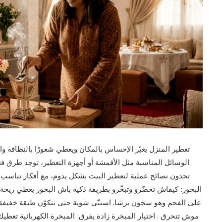
تعطير المنزل يغيّر الإحساس بالمكان ويعطي شعورًا بالنظافة والر
الوسائل المناسبة مثل الأقمشة أو أجهزة التعطير، توجد طرق فع
تجدون نصائح عملية لتعطير البيت بشكل يدوم، مع أفكار تناسب كل
البخور: كيفاش تحضّرو وتبخّرو بطريقة ذكية باش البخور يعطي ريحة
على الفحم وهو سخون برشا. استنّى شوية حتى تتكوّن طبقة خفيفة رم
موش تتحرق . اختيار المبخرة زادة يفرق: المبخرة الكهربائية تعطيك 