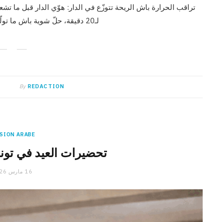
لـ20 دقيقة، حلّ شوية باش ما تولّيش الريحة قوية برشا حطّ المبخرة في بلاصة وسط الدار،…
By
REDACTION
SION ARABE
تحضيرات العيد في تون
16 مارس 2026