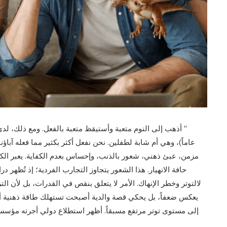
عاماً)، وهي أم شابة لطفلين. نحن نفعل أكثر بكثير مما فعله آباؤنا،
مزمن، عبئ ذهني، شعور بالذنب، وإحساس بعدم الكفاية. يعبر الكثي
حافة الانهيار. هذا الشعور يتجاوز التجارب الفردية؛ إذ تُظهر د
لالتوتر وخطر الإنهاك. الأمر لا يتعلق بنقص في القدرات، بل لأن التر
يعكس ضعفاً، بل يحكي قصة والدية أصبحت تستهلك طاقة ذهنية أكب