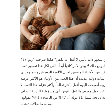
” أذهب إلى النوم متعبة وأستيقظ متعبة بالفعل. ومع ذلك، لدي شعور دائم بأنني لا أفعل ما يكفي” هكذا صرحت “ريم” (42
 ومع ذلك لا يبدو الأمر كافياً أبداً… لكن لكل هذا تفسير. تعب
ر من الأولياء المنتمين لجيل الألفية اليوم عن وصولهم إلى
راسات دولية عديدة أن هذا الجيل من الأولياء هو الأكثر عرضة
بية أصبحت اليوم أثقل، أكثر تطلباً، وأكثر عزلة. هذا التعب لا
ر. جيل معرض بالفعل للتوتر تأتي مسؤولية التربية لتضاف
إلى مستوى توتر مرتفع مسبقاً. أظهر استطلاع دولي أجرته مؤسسة Ipsos شمل 31 دولة أن 47% من الـ Milléniaux يقولون
إنهم مروا بحالات توتر…