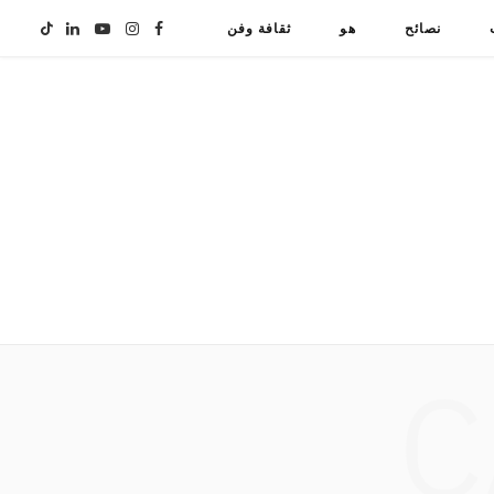
نصائح
هو
ثقافة وفن
F
I
Y
L
T
i
i
o
n
a
k
n
u
s
c
T
k
T
t
e
o
e
u
a
b
k
d
b
g
o
C
I
e
r
o
n
a
k
m