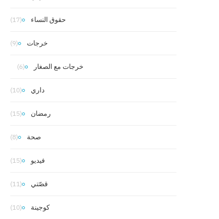
حقوق النساء
(17)
خرجات
(9)
خرجات مع الصغار
(6)
داري
(10)
رمضان
(15)
صحة
(8)
فيديو
(15)
قصّتي
(11)
كوجينة
(10)