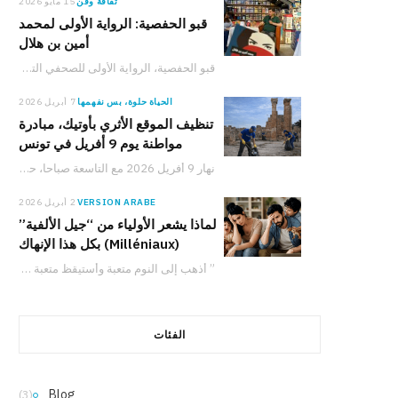
ثقافة وفن
15 مايو 2026
قبو الحفصية: الرواية الأولى لمحمد
أمين بن هلال
قبو الحفصية، الرواية الأولى للصحفي التونسي محمد أمين بن هلال، الصادرة عن دار نشر سيريس،…
الحياة حلوة، بس نفهمها
7 أبريل 2026
تنظيف الموقع الأثري بأوتيك، مبادرة
مواطنة يوم 9 أفريل في تونس
نهار 9 أفريل 2026 مع التاسعة صباحا، حملة لتنظيف الموقع الأثري بأوتيك تدعو المواطنين والعائلات والشباب للمشاركة في حماية التراث التونسي والعمل من أجل البيئة.
VERSION ARABE
2 أبريل 2026
لماذا يشعر الأولياء من “جيل الألفية”
(Milléniaux) بكل هذا الإنهاك
” أذهب إلى النوم متعبة وأستيقظ متعبة بالفعل. ومع ذلك، لدي شعور دائم بأنني لا…
الفئات
Blog
(3)