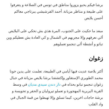
برشا فيكم يحبو يزوروا مناطق في تونس في الصلاعة و يتعرفوا
على طبيعة و مناظر مزيانة. أحمد الفرشيشي يبرتاجي معاكم
أحسن بلايص
مبعد ما حكيت على الجنوب، المرة هذي بش نحكي على البلايص
ألي نعرفهم وإلا مجربهم في الشمال و كي العادة بش نعطيكم وين
تباتو و أنشطة ألي تنجمو تعملوهم
زغوان
أكثر بلاصة عديت فيها أيامي في الطبيعة، تعلمت على يدين خونا
محمد الطويري الإستغاور وإكتشفنا برشا بلايص مزيانة في جبال
زغوان تنجمو تباتو بحذاه في
دار دندن سيدي مديان
في وسط
القرية البربرية المهجورة و تعملو تيروليان و الحفر و تحويسة و
برشة حاجات اخرين، كيما تسلق وإلا تهبطوا من قمة الجبال في
واد القلب