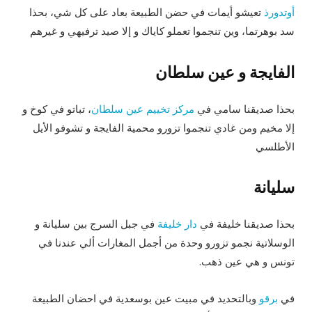
أوتدورذ
تعيشو أيمات في حضن الطبيعة بعاد على كل شي، بحذا
سد بوهرتما، وين تنجموا تعملو كاياك و إلا صيد ترفيهي و غيرهم
الفايجة و عين سلطان
بحذا صديقنا سامي في
مركز تخييم عين سلطان
، تباتو في كوخ و
إلا مخيم ومن غادي تنجموا تزورو محمية الفايجة و تشوفو الأيل
الأطلسي
سليانة
بحذا صديقنا خليفة في
دار خليفة
في جبل السرج بين سليانة و
الوسلاتية نجمو تزورو وحدة من أجمل المغارات ألي عندنا في
تونس و هي عين ذهب.
في
برقو
وبالتحديد في مبيت عين بوسعدية في احضان الطبيعة