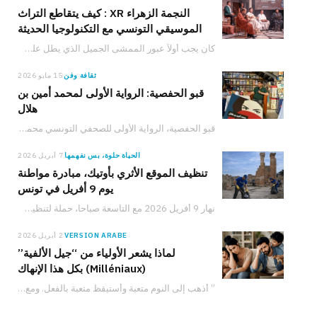
o
g
b
d
k
النجمة الزهراء XR : كيف يتقاطع التراث
الموسيقي التونسي مع التكنولوجيا الحديثة
I
e
r
o
كان يجب أولاً عبور الممشى الجميل الذي يطل على البحر للوصول إلى مكان الحدث. في…
n
a
k
ثقافة وفن
15 مايو 2026
m
قبو الحفصية: الرواية الأولى لمحمد أمين بن
هلال
قبو الحفصية، الرواية الأولى للصحفي التونسي محمد أمين بن هلال، الصادرة عن دار نشر سيريس،…
الحياة حلوة، بس نفهمها
7 أبريل 2026
تنظيف الموقع الأثري بأوتيك، مبادرة مواطنة
يوم 9 أفريل في تونس
نهار 9 أفريل 2026 مع التاسعة صباحا، حملة لتنظيف الموقع الأثري بأوتيك تدعو المواطنين والعائلات والشباب للمشاركة في حماية التراث التونسي والعمل من أجل البيئة.
VERSION ARABE
2 أبريل 2026
لماذا يشعر الأولياء من “جيل الألفية”
(Milléniaux) بكل هذا الإنهاك
” أذهب إلى النوم متعبة وأستيقظ متعبة بالفعل. ومع ذلك، لدي شعور دائم بأنني لا…