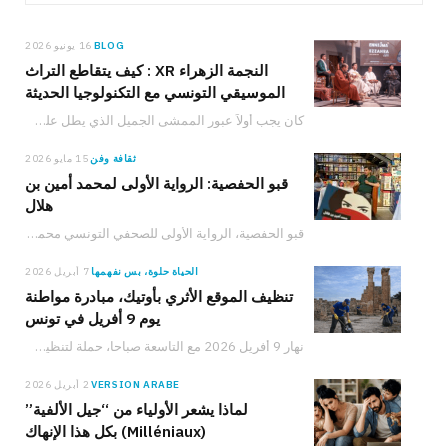
T
k
T
t
e
o
e
u
a
b
BLOG
16 يونيو 2026
o
g
b
d
k
النجمة الزهراء XR : كيف يتقاطع التراث
الموسيقي التونسي مع التكنولوجيا الحديثة
I
e
r
o
كان يجب أولاً عبور الممشى الجميل الذي يطل على البحر للوصول إلى مكان الحدث. في…
n
a
k
ثقافة وفن
15 مايو 2026
m
قبو الحفصية: الرواية الأولى لمحمد أمين بن
هلال
قبو الحفصية، الرواية الأولى للصحفي التونسي محمد أمين بن هلال، الصادرة عن دار نشر سيريس،…
الحياة حلوة، بس نفهمها
7 أبريل 2026
تنظيف الموقع الأثري بأوتيك، مبادرة مواطنة
يوم 9 أفريل في تونس
نهار 9 أفريل 2026 مع التاسعة صباحا، حملة لتنظيف الموقع الأثري بأوتيك تدعو المواطنين والعائلات والشباب للمشاركة في حماية التراث التونسي والعمل من أجل البيئة.
VERSION ARABE
2 أبريل 2026
لماذا يشعر الأولياء من “جيل الألفية”
(Milléniaux) بكل هذا الإنهاك