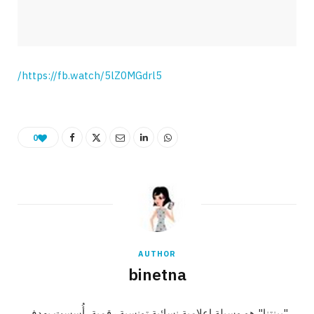
https://fb.watch/5lZ0MGdrl5/
0
AUTHOR
binetna
"بينتنا" هو وسيلة إعلامية نسائية تونسية رقمية، أُسست بهدف