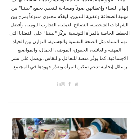
إلهام النساء وإعطائهن صوتاً ومساحة للتعبير. يجمع "بينتنا" بين
مهنية الصحافة وعفوية التدوين، ليقدّم محتوى متنوعاً يمزج بين
الشهادات الشخصية، النصائح العملية، التجارب اليومية، وأفضل
الخطط الخاصة بالمرأة التونسية. يركّز "بينتنا" على القضايا التي
تهم النساء مثل الصحة النفسية والجسدية، التوازن بين الحياة
المهنية والعائلية، الحقوق، الموضة، الجمال، والمواضيع
الاجتماعية. كما يوفّر منصة للتفاعل والنقاش، ويعمل على نشر
رسائل إيجابية تدعم تمكين المرأة وتقدّر جهودها في المجتمع.
L
I
F
W
i
n
a
e
n
s
c
b
k
t
e
s
e
a
b
i
d
g
o
t
I
r
o
e
n
a
k
m