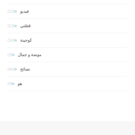
فيديو
(15)
قصّتي
(11)
كوجينة
(10)
موضة و جمال
(2)
نصائح
(40)
هو
(9)