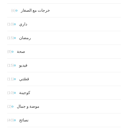
خرجات مع الصغار
(6)
داري
(10)
رمضان
(15)
صحة
(8)
فيديو
(15)
قصّتي
(11)
كوجينة
(10)
موضة و جمال
(2)
نصائح
(40)