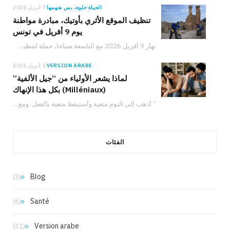
الحياة حلوة، بس نفهمها
7 أبريل 2026
تنظيف الموقع الأثري بأوتيك، مبادرة مواطنة
يوم 9 أفريل في تونس
نهار 9 أفريل 2026 مع التاسعة صباحا، حملة لتنظيف الموقع الأثري بأوتيك تدعو المواطنين والعائلات والشباب للمشاركة في حماية التراث التونسي والعمل من أجل البيئة.
VERSION ARABE
2 أبريل 2026
لماذا يشعر الأولياء من “جيل الألفية”
(Milléniaux) بكل هذا الإنهاك
” أذهب إلى النوم متعبة وأستيقظ متعبة بالفعل. ومع ذلك، لدي شعور دائم بأنني لا…
الفئات
Blog
(3)
Santé
(6)
Version arabe
(31)