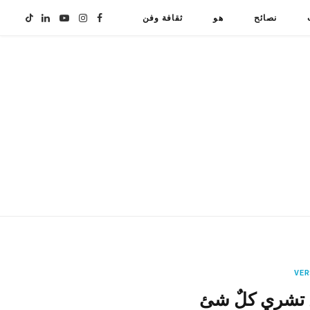
نصائح
هو
ثقافة وفن
F
I
Y
L
T
i
i
o
n
a
k
n
u
s
c
T
k
T
t
e
o
e
u
a
b
k
d
b
g
o
I
e
r
o
n
a
k
VER
ن تشري كلٌ شئ
m