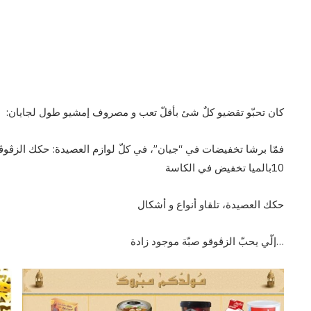
كان تحبّو تقضيو كلٌ شئ بأقلّ تعب و مصروف إمشيو طول لجايان:
فمّا برشا تخفيضات في “جيان”، في كلّ لوازم العصيدة: حكك الزڨوڨو 
10بالميا تخفيض في الكاسة
حكك العصيدة، تلقاو أنواع و أشكال
…إلّي يحبّ الزڨوقو صبّة موجود زادة