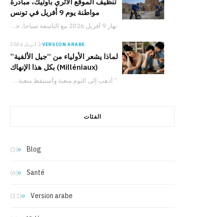
تنظيف الموقع الأثري بأوتيك، مبادرة
مواطنة يوم 9 أفريل في تونس
نهار 9 أفريل 2026 مع التاسعة صباحا، حملة لتنظيف الموقع الأثري بأوتيك تدعو المواطنين والعائلات والشباب للمشاركة في حماية التراث التونسي والعمل من أجل البيئة.
VERSION ARABE
2 أبريل 2026
لماذا يشعر الأولياء من “جيل الألفية”
(Milléniaux) بكل هذا الإنهاك
” أذهب إلى النوم متعبة وأستيقظ متعبة بالفعل. ومع ذلك، لدي شعور دائم بأنني لا…
الفئات
Blog
(3)
Santé
(6)
Version arabe
(31)