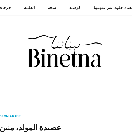
حياة حلوة، بس نفهمها
كوجينة
صحة
العايلة
خرجات
SION ARABE
عصيدة المولد، مني