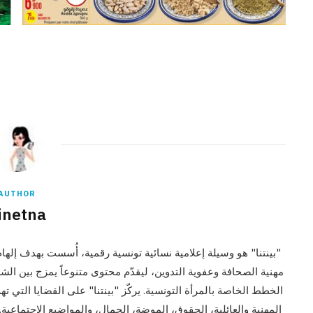
AUTHOR
inetna
"بينتنا" هو وسيلة إعلامية نسائية تونسية رقمية، أُسست بهدف إلهام 
مهنية الصحافة وعفوية التدوين، ليقدّم محتوى متنوعاً يمزج بين الش
الخطط الخاصة بالمرأة التونسية. يركّز "بينتنا" على القضايا التي ت
المهنية والعائلية، الحقوق، الموضة، الجمال، والمواضيع الاجتماعي