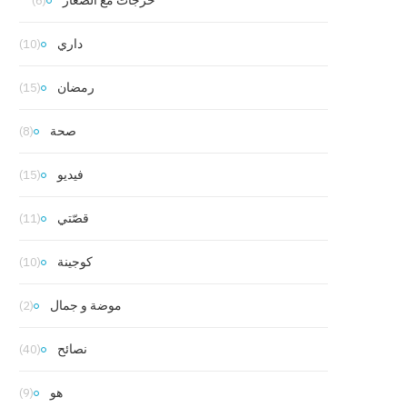
خرجات مع الصغار
(6)
داري
(10)
رمضان
(15)
صحة
(8)
فيديو
(15)
قصّتي
(11)
كوجينة
(10)
موضة و جمال
(2)
نصائح
(40)
هو
(9)