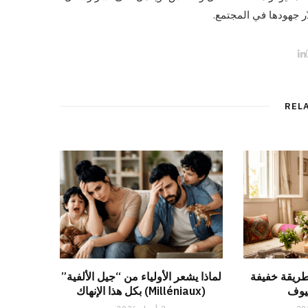
ّر جهودها في المجتمع.
L
I
i
n
n
s
k
t
e
a
d
g
REL
I
r
n
a
m
طريقة خفيفة
لماذا يشعر الأولياء من “جيل الألفية”
يوف
(Milléniaux) بكل هذا الإنهاك