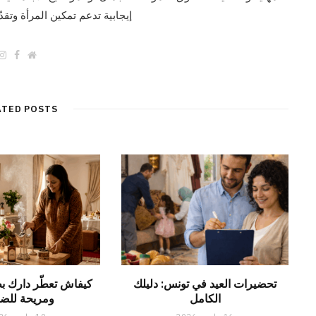
إيجابية تدعم تمكين المرأة وتقد
F
W
a
e
c
b
e
s
b
i
o
t
ATED POSTS
o
e
k
تحضيرات العيد في تونس: دليلك
كيفاش تعطّر دارك ب
الكامل
ومريحة للض