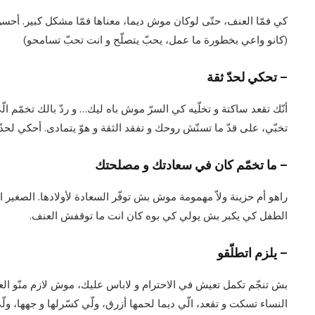
كي فمّا العنف، حتّى لوكان موش ديما، معناها فمّا مشكل كبير. أح
(كانو واعي بخطورة ما عمل، يحبّ يتصلّح و انت تحبّ تسامحو)
– تحكي لحدّ ثقة
أنّك تقعد ساكتة و تخلّيه كي السرّ موش باه ليك… و ردّ بالك تخمّم ال
تخبّي، على قدّ ما تسنّش روحك و تفقد الثقة و هوّ يتمادى. أحكي لح
– ما تخمّم كان في سعادتك و مصلحتك
راهو أم حزينة ولاّ مهمومة موش بش توفّر السعادة لأولادها. الصغير
الطفل كي يكبر بش يولي كي بوه كان انت ما توقفش العنف.
– يلزم اتطلّقو
بش تنجّم تكمل تعيش في الاحترام و لاباس عليك، موش لازم منّو ا
النساء تسكت و تقعد، الّي ديما لحمها أزرق، ولّي كسّرلها و جهها، ولّ