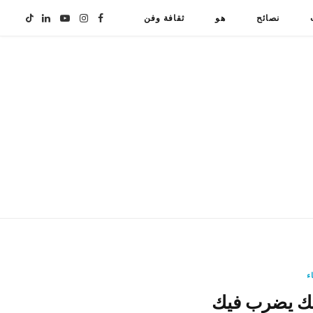
نصائح
هو
ثقافة وفن
F
I
Y
L
T
i
i
o
n
a
k
n
u
s
c
T
k
T
t
e
o
e
u
a
b
k
d
b
g
o
I
e
r
o
n
a
k
ء
لك يضرب فيك
m