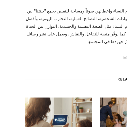
النساء وإعطائهن صوتاً ومساحة للتعبير. يجمع "بينتنا" بين
هادات الشخصية، النصائح العملية، التجارب اليومية، وأفضل
هم النساء مثل الصحة النفسية والجسدية، التوازن بين الحياة
ة. كما يوفّر منصة للتفاعل والنقاش، ويعمل على نشر رسائل
ّر جهودها في المجتمع.
L
I
i
n
n
s
k
t
e
a
d
g
REL
I
r
n
a
m