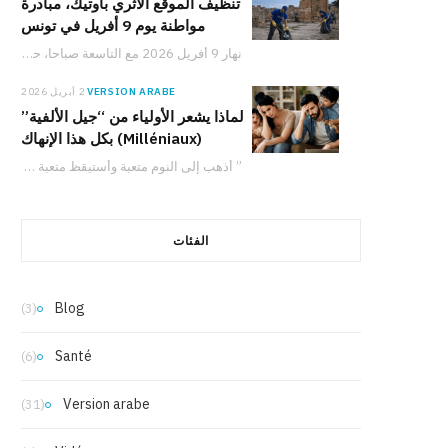
تنظيف الموقع الأثري بأوتيك، مبادرة
مواطنة يوم 9 أفريل في تونس
نهار 9 أفريل 2026 مع التاسعة صباحا، حملة لتنظيف الموقع الأثري بأوتيك تدعو المواطنين والعائلات والشباب للمشاركة في حماية التراث التونسي والعمل من أجل البيئة.
VERSION ARABE
2 أبريل 2026
لماذا يشعر الأولياء من “جيل الألفية”
(Milléniaux) بكل هذا الإنهاك
” أذهب إلى النوم متعبة وأستيقظ متعبة بالفعل. ومع ذلك، لدي شعور دائم بأنني لا…
الفئات
Blog
(3)
Santé
(6)
Version arabe
(31)