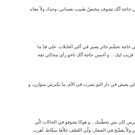
سن حاجة أنّك تشوف مختصّ طبيب نفساني، وحدك ولاّ معاه
ّي حاجة تحشّم خاتر يصير في أكبر العايلات. على قدّ ما
دّ قريب ليك … و أحسن حاجة أنّك تاخو رأي محاكي ثقة.
 الي يعيش في دار البو يضرب في الأم، ما يكبرش متوازن، و
لعرس كان بش يحطّمك… و هوكا تشوفو في الحالات الّي
ي ولاّ يفشّخ في الصغار، ولّي اللطف خلاّها سقّاط. أهرب