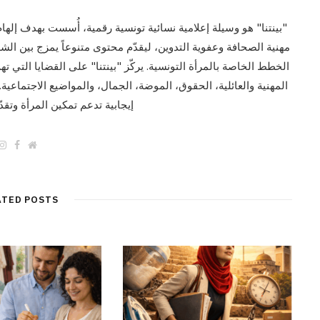
"بينتنا" هو وسيلة إعلامية نسائية تونسية رقمية، أُسست بهدف إلهام 
مهنية الصحافة وعفوية التدوين، ليقدّم محتوى متنوعاً يمزج بين الش
الخطط الخاصة بالمرأة التونسية. يركّز "بينتنا" على القضايا التي ت
المهنية والعائلية، الحقوق، الموضة، الجمال، والمواضيع الاجتماعي
إيجابية تدعم تمكين المرأة وتقد
F
W
a
e
c
b
e
s
b
i
o
t
ATED POSTS
o
e
k