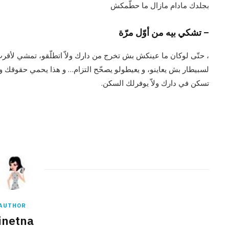
بجلدك مادام مازال ما حطّمكش
– تشكي بيه من أوّل مرّة
، حتّى لوكان ما عينكش بش تخرج من دارك ولاّ اتطلّقو، تمشي لأقرب
لسبيطار بش يعاينو، و يعيطولو يصحّح التزام… و هذا يحمي حقوقك و
تسكن في دارك ولاّ يوفرلك السكن.
AUTHOR
inetna