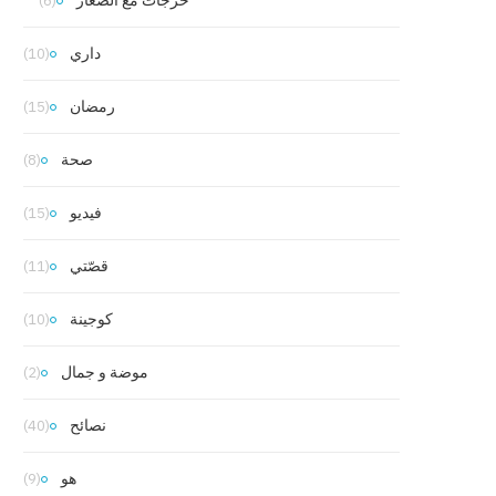
خرجات مع الصغار
(6)
داري
(10)
رمضان
(15)
صحة
(8)
فيديو
(15)
قصّتي
(11)
كوجينة
(10)
موضة و جمال
(2)
نصائح
(40)
هو
(9)