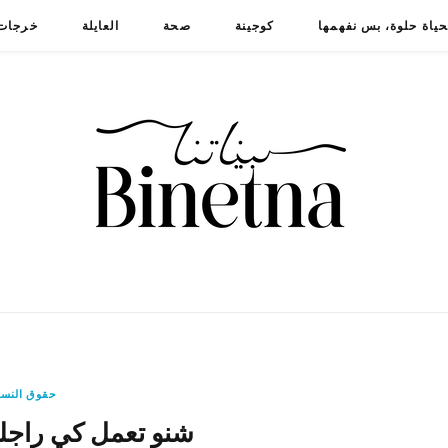
حياة حلوة، بس نفهمها
كوجينة
صحة
العايلة
خرجات
حقوق النسا
شنو تعمل كي راج